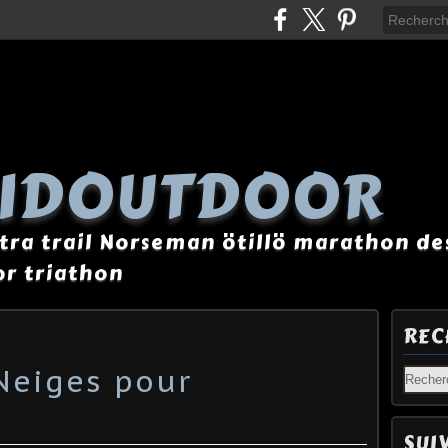
AIDOUTDOOR
tra trail Norseman ötillö marathon des
r triathon
REC
Neiges pour
SUI