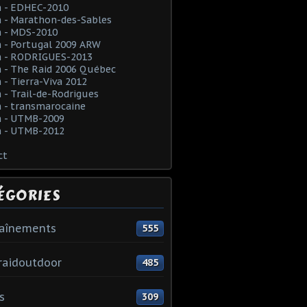
 - EDHEC-2010
 - Marathon-des-Sables
 - MDS-2010
 - Portugal 2009 ARW
 - RODRIGUES-2013
 - The Raid 2006 Québec
- Tierra-Viva 2012
- Trail-de-Rodrigues
 - transmarocaine
 - UTMB-2009
 - UTMB-2012
ct
ÉGORIES
raînements
555
raidoutdoor
485
s
309