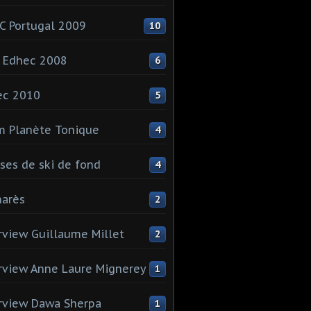
 Portugal 2009
10
 Edhec 2008
6
ec 2010
5
 Planète Tonique
4
ses de ski de fond
4
arès
2
rview Guillaume Millet
2
rview Anne Laure Mignerey
1
rview Dawa Sherpa
1