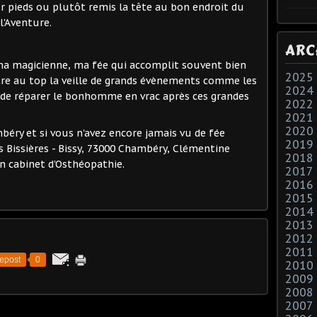
r pieds ou plutôt remis la tête au bon endroit du
 l'Aventure.
ARC
a magicienne, ma fée qui accomplit souvent bien
2025
être au top la veille de grands évènements comme les
2024
 de réparer le bonhomme en vrac après ces grandes
2022
2021
2020
béry et si vous n'avez encore jamais vu de fée
2019
s Bissières - Bissy, 73000 Chambéry, Clémentine
2018
on cabinet d'Osthéopathie.
2017
2016
2015
2014
2013
2012
2011
epost
0
2010
2009
2008
2007