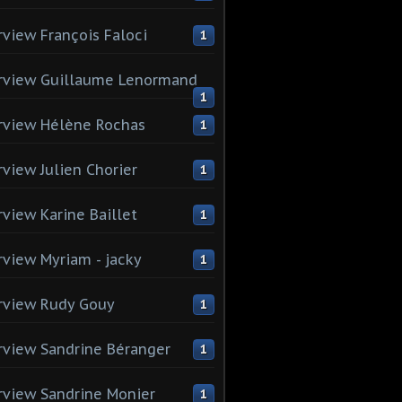
rview François Faloci
1
rview Guillaume Lenormand
1
rview Hélène Rochas
1
rview Julien Chorier
1
rview Karine Baillet
1
rview Myriam - jacky
1
rview Rudy Gouy
1
rview Sandrine Béranger
1
rview Sandrine Monier
1