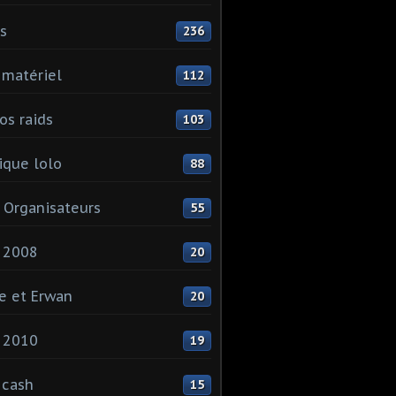
ls
236
 matériel
112
os raids
103
que lolo
88
 Organisateurs
55
 2008
20
e et Erwan
20
 2010
19
 cash
15