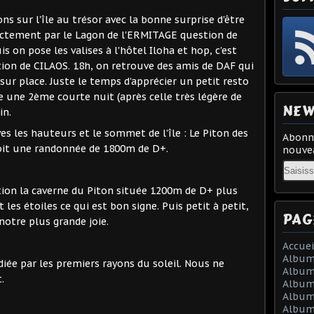
s sur l'île au trésor avec la bonne surprise d'être
rectement par le Lagon de l'ERMITAGE question de
s on pose les valises à l'hôtel Iloha et hop, c'est
ction de CILAOS. 18h, on retrouve des amis de DAF qui
ur place. Juste le temps d'apprécier un petit resto
e une 2ème courte nuit (après celle très légère de
NEW
in.
es les hauteurs et le sommet de l'île : Le Piton des
Abonne
soit une randonnée de 1800m de D+.
nouvea
Email
tion la caverne du Piton située 1200m de D+ plus
t les étoiles ce qui est bon signe. Puis petit à petit,
PAG
 notre plus grande joie.
Accuei
Album
diée par les premiers rayons du soleil. Nous ne
Album
.
Album 
Album 
Album