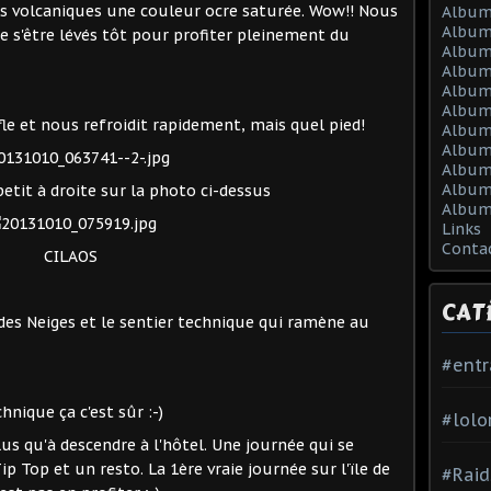
es volcaniques une couleur ocre saturée. Wow!! Nous
Album
Album
 s'être lévés tôt pour profiter pleinement du
Album
Album
Album
Album
le et nous refroidit rapidement, mais quel pied!
Album 
Album 
Album
Album
etit à droite sur la photo ci-dessus
Album
Links
Conta
CILAOS
CAT
des Neiges et le sentier technique qui ramène au
#ent
hnique ça c'est sûr :-)
#lolo
us qu'à descendre à l'hôtel. Une journée qui se
p Top et un resto. La 1ère vraie journée sur l'ïle de
#Raid