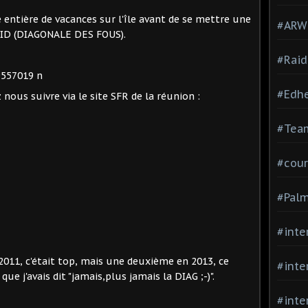
ntière de vacances sur l'île avant de se mettre une
#ARWC
AID (DIAGONALE DES FOUS).
#Raid
#Edh
nous suivre via le site SFR de la réunion :
#Team
#cour
#Palm
#inte
2011, c'était top, mais une deuxième en 2013, ce
#inte
ue j'avais dit "jamais,plus jamais la DIAG ;-)".
#inte