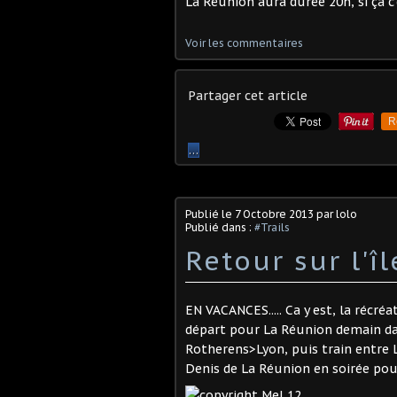
La Réunion aura durée 20h, si ça c'e
Voir les commentaires
Partager cet article
R
…
Publié le
7 Octobre 2013
par lolo
Publié dans :
#Trails
Retour sur l'î
EN VACANCES..... Ca y est, la récré
départ pour La Réunion demain dan
Rotherens>Lyon, puis train entre L
Denis de La Réunion en soirée pou