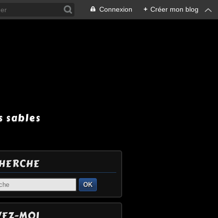
Connexion
+
Créer mon blog
 sables
HERCHE
OK
VEZ-MOI