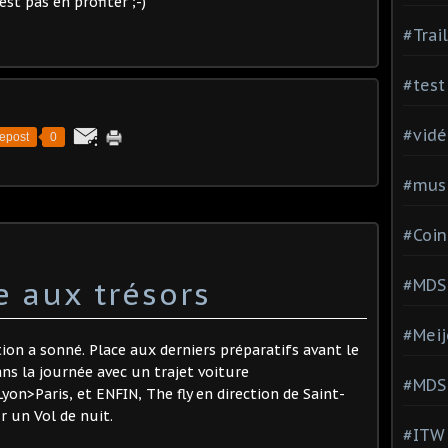
st pas en profiter ;-)
#Trai
#test
#vidé
epost
0
#musi
#Coin
le aux trésors
#MDS
#Meij
ation a sonné. Place aux derniers préparatifs avant le
s la journée avec un trajet voiture
#MDS
yon>Paris, et ENFIN, The fly en direction de Saint-
r un Vol de nuit.
#ITW