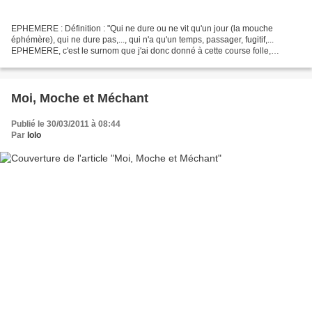
EPHEMERE : Définition : "Qui ne dure ou ne vit qu'un jour (la mouche
éphémère), qui ne dure pas,..., qui n'a qu'un temps, passager, fugitif,...
EPHEMERE, c'est le surnom que j'ai donc donné à cette course folle,
unique, une seule édition avant de retourner...
Moi, Moche et Méchant
Publié le 30/03/2011 à 08:44
Par
lolo