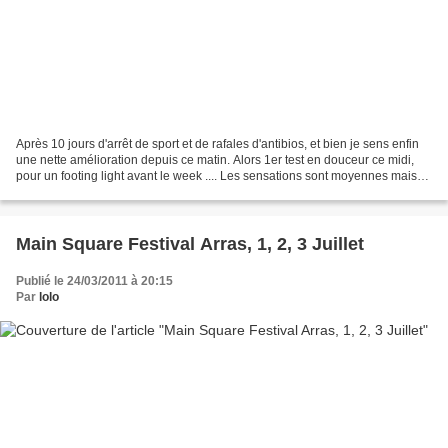
Après 10 jours d'arrêt de sport et de rafales d'antibios, et bien je sens enfin
une nette amélioration depuis ce matin. Alors 1er test en douceur ce midi,
pour un footing light avant le week .... Les sensations sont moyennes mais
bon! Ca fait du bien...
Main Square Festival Arras, 1, 2, 3 Juillet
Publié le 24/03/2011 à 20:15
Par
lolo