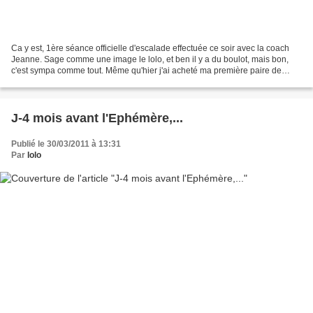
Ca y est, 1ère séance officielle d'escalade effectuée ce soir avec la coach
Jeanne. Sage comme une image le lolo, et ben il y a du boulot, mais bon,
c'est sympa comme tout. Même qu'hier j'ai acheté ma première paire de
chaussons! Incroyable! Ca fait pas...
J-4 mois avant l'Ephémère,...
Publié le 30/03/2011 à 13:31
Par
lolo