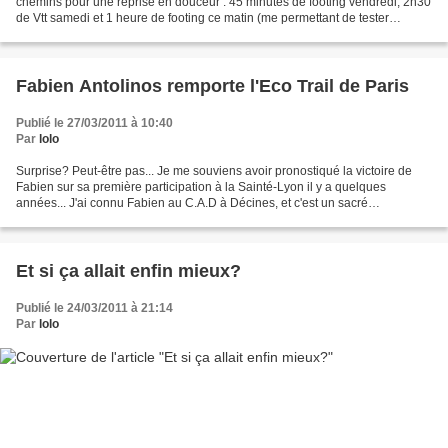
chemins pour une reprise en douceur : 45 minutes de footing vendredi, 2h30
de Vtt samedi et 1 heure de footing ce matin (me permettant de tester
quelques prototypes Polartec)....
Fabien Antolinos remporte l'Eco Trail de Paris
Publié le 27/03/2011 à 10:40
Par
lolo
Surprise? Peut-être pas... Je me souviens avoir pronostiqué la victoire de
Fabien sur sa première participation à la Sainté-Lyon il y a quelques
années... J'ai connu Fabien au C.A.D à Décines, et c'est un sacré
bonhomme. Déjà très sympa, très simple,...
Et si ça allait enfin mieux?
Publié le 24/03/2011 à 21:14
Par
lolo