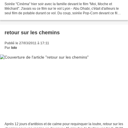
Soirée "Cinéma" hier soir avec la famille devant le film "Moi, Moche et
Méchant". J'avais vu ce film sur le vol Lyon - Abu Dhabi, c'était d'ailleurs le
seul film de potable durant ce vol. Du coup, soirée Pop-Corn devant ce film
fort sympathique. Une belle...
retour sur les chemins
Publié le 27/03/2011 à 17:11
Par
lolo
Après 12 jours d'antibios et de calme pour requinquer la loutre, retour sur les