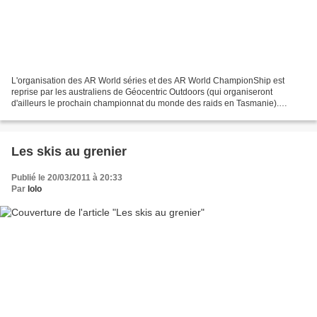
L'organisation des AR World séries et des AR World ChampionShip est
reprise par les australiens de Géocentric Outdoors (qui organiseront
d'ailleurs le prochain championnat du monde des raids en Tasmanie).
http://www.geocentricoutdoors.com.au/news/news_25Feb11.htm...
Les skis au grenier
Publié le 20/03/2011 à 20:33
Par
lolo