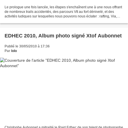
Le prologue une fois lancée, les étapes s'enchaînent une à une nous offrant
de nombreux trails accidentés, des parcours Vtt au fort dénivelé, et des
activités ludiques sur lesquelles nous pouvons nous éclater : rafting, Via,
Canyoning,... L'étape 1 nous...
EDHEC 2010, Album photo signé Xtof Aubonnet
Publié le 30/05/2010 à 17:36
Par
lolo
Christophe Aubonnet a mitraillé le Raid Edhec de son talent de photographe