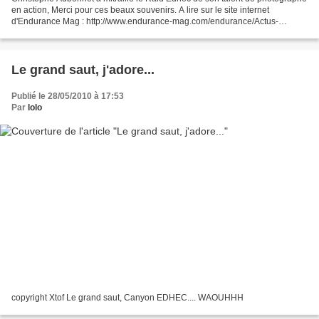
en action, Merci pour ces beaux souvenirs. A lire sur le site internet
d'Endurance Mag : http://www.endurance-mag.com/endurance/Actus-
raid.php?id=1093 Et l'Album photo est en ligne...
Le grand saut, j'adore...
Publié le 28/05/2010 à 17:53
Par
lolo
copyright Xtof Le grand saut, Canyon EDHEC.... WAOUHHH