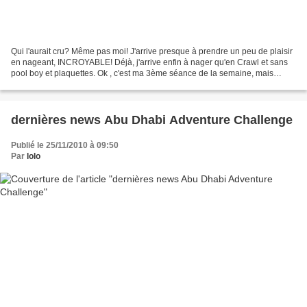
Qui l'aurait cru? Même pas moi! J'arrive presque à prendre un peu de plaisir
en nageant, INCROYABLE! Déjà, j'arrive enfin à nager qu'en Crawl et sans
pool boy et plaquettes. Ok , c'est ma 3ème séance de la semaine, mais
quand même, je n'en revient pas....
dernières news Abu Dhabi Adventure Challenge
Publié le 25/11/2010 à 09:50
Par
lolo