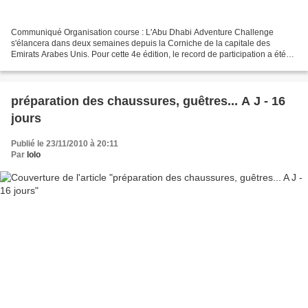
Communiqué Organisation course : L'Abu Dhabi Adventure Challenge
s'élancera dans deux semaines depuis la Corniche de la capitale des
Emirats Arabes Unis. Pour cette 4e édition, le record de participation a été
battu, avec 50 équipes de quatre engagées...
préparation des chaussures, guêtres... A J - 16
jours
Publié le 23/11/2010 à 20:11
Par
lolo