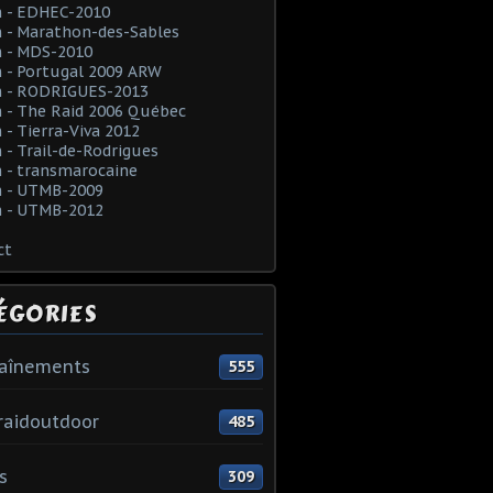
 - EDHEC-2010
 - Marathon-des-Sables
 - MDS-2010
 - Portugal 2009 ARW
 - RODRIGUES-2013
 - The Raid 2006 Québec
- Tierra-Viva 2012
- Trail-de-Rodrigues
 - transmarocaine
 - UTMB-2009
 - UTMB-2012
ct
ÉGORIES
raînements
555
raidoutdoor
485
s
309