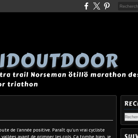
AIDOUTDOOR
tra trail Norseman ötillö marathon des
r triathon
REC
ute de l'année positive. Paraît qu'un vrai cycliste
SUI
 vallées avant de grimper les cols. Ca tombe bien, je