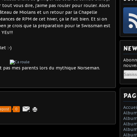
r tout vous dire, j'aime pas rouler pour rouler. Alors
hâteau de Miolans et un retour par la Chapelle
séances de RPM de cet hiver, ça le fait bien. Et si on
 ben je crois que la préparation pour le Swissman est
YEs!!!
NEW
et :-)
Abonne
nouvea
ert pas mes parents lors du mythique Norseman.
Email
PAG
Accuei
epost
0
Album
Album
Album 
Album 
Album