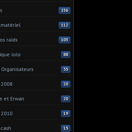
ls
236
 matériel
112
os raids
103
que lolo
88
 Organisateurs
55
 2008
20
e et Erwan
20
 2010
19
 cash
15