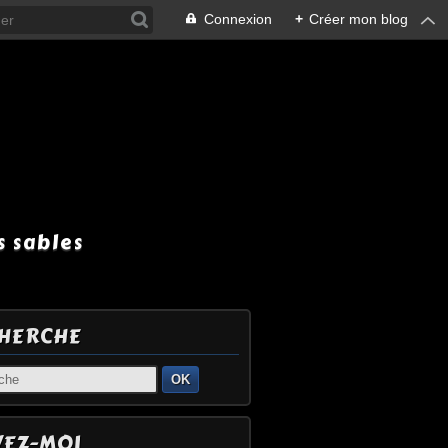
Connexion
+
Créer mon blog
 sables
HERCHE
OK
VEZ-MOI