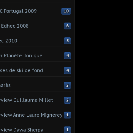
 Portugal 2009
10
 Edhec 2008
6
ec 2010
5
 Planète Tonique
4
ses de ski de fond
4
arès
2
rview Guillaume Millet
2
rview Anne Laure Mignerey
1
rview Dawa Sherpa
1