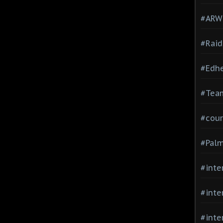
#ARWC
#Raid
#Edh
#Team
#cour
#Palm
#inte
#inte
#inte