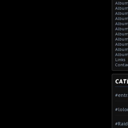
Album
Album
Album
Album
Album
Album
Album 
Album 
Album
Album
Album
Links
Conta
CAT
#ent
#lolo
#Raid