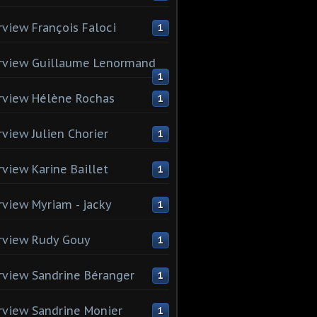
rview François Faloci
1
rview Guillaume Lenormand
1
rview Hélène Rochas
1
rview Julien Chorier
1
rview Karine Baillet
1
rview Myriam - jacky
1
rview Rudy Gouy
1
rview Sandrine Béranger
1
rview Sandrine Monier
1