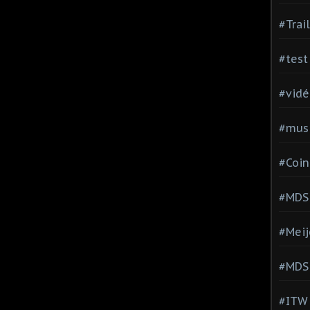
#Trai
#test
#vidé
#musi
#Coin
#MDS
#Meij
#MDS
#ITW