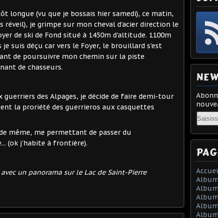
t longue (vu que je bossais hier samedi), ce matin,
s réveil), je grimpe sur mon cheval d'acier direction le
yer de ski de Fond situé à 1450m d'altitude. 1100m
je suis déçu car vers le Foyer, le brouillard s'est
sant de poursuivre mon chemin sur la piste
nant de chasseurs.
NEW
Abonne
x guerriers des Alpages, je décide de faire demi-tour
nouvea
ient la proriété des guerrieros aux casquettes
Email
t de même, me permettant de passer du
. (ok j'habite à frontière).
PAG
Accuei
 avec un panorama sur le Lac de Saint-Pierre
Album
Album
Album 
Album 
Album