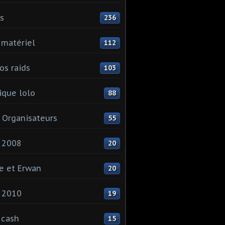
ls
236
 matériel
112
os raids
103
que lolo
88
 Organisateurs
55
 2008
20
e et Erwan
20
 2010
19
 cash
15