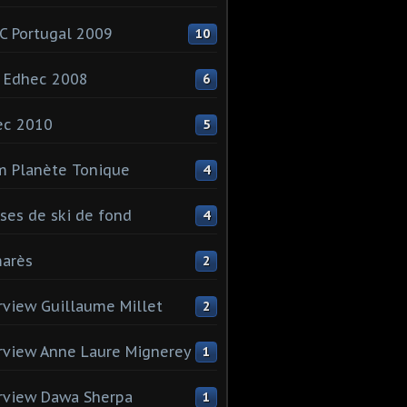
 Portugal 2009
10
 Edhec 2008
6
ec 2010
5
 Planète Tonique
4
ses de ski de fond
4
arès
2
rview Guillaume Millet
2
rview Anne Laure Mignerey
1
rview Dawa Sherpa
1