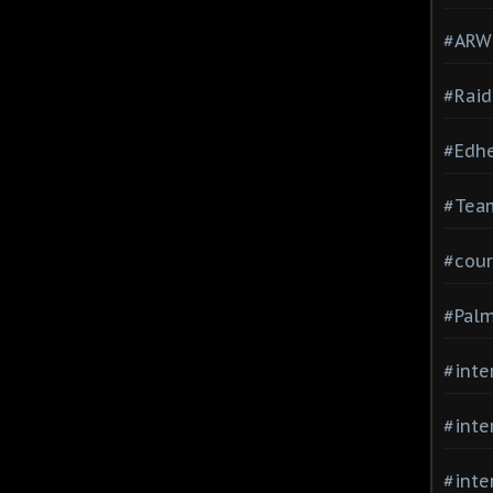
#ARWC
#Raid
#Edh
#Team
#cour
#Palm
#inte
#inte
#inte