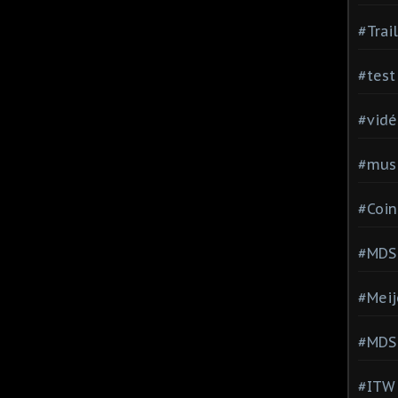
#Trai
#test
#vidé
#musi
#Coin
#MDS
#Meij
#MDS
#ITW