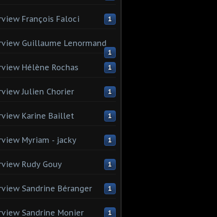
rview François Faloci
1
rview Guillaume Lenormand
1
rview Hélène Rochas
1
rview Julien Chorier
1
rview Karine Baillet
1
rview Myriam - jacky
1
rview Rudy Gouy
1
rview Sandrine Béranger
1
rview Sandrine Monier
1