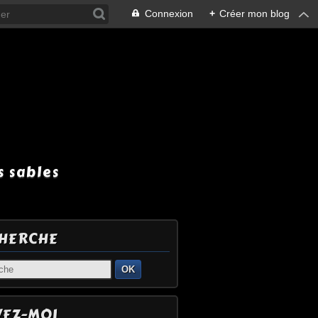
Connexion
+
Créer mon blog
 sables
HERCHE
OK
VEZ-MOI