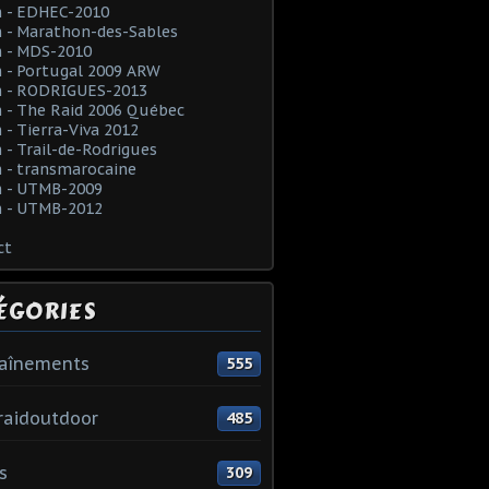
 - EDHEC-2010
 - Marathon-des-Sables
 - MDS-2010
 - Portugal 2009 ARW
 - RODRIGUES-2013
 - The Raid 2006 Québec
- Tierra-Viva 2012
- Trail-de-Rodrigues
 - transmarocaine
 - UTMB-2009
 - UTMB-2012
ct
ÉGORIES
raînements
555
raidoutdoor
485
s
309