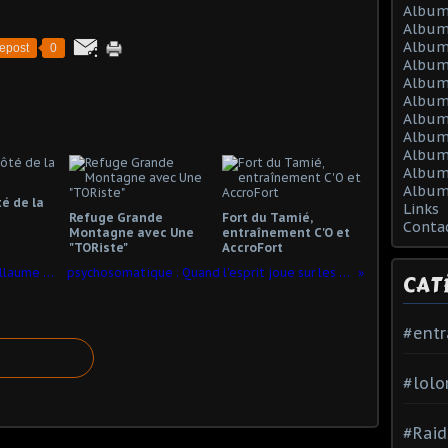
Album
Album
Album
epost
0
Album
Album
Album
Album 
Album 
Album
Album
Album
té de la
Links
Refuge Grande
Fort du Tamié,
Conta
Montagne avec Une
entraînement C'O et
"TORiste"
AccroFort
Tor des Géants, qu'il est Grand ce Guillaume Millet
psychosomatique : Quand l'esprit joue sur les maux..
CAT
#ent
#lolo
#Raid