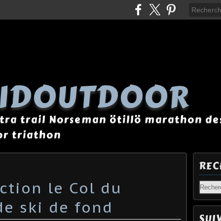
AIDOUTDOOR
tra trail Norseman ötillö marathon des
r triathon
REC
ection le Col du
de ski de fond
SUI