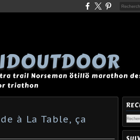
AIDOUTDOOR
tra trail Norseman ötillö marathon des
r triathon
REC
de à La Table, ça
SUI