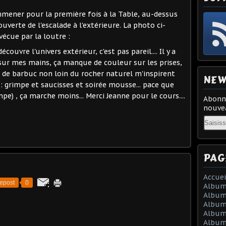
mener pour la première fois à la Table, au-dessus
verte de l'escalade à l'extérieure. La photo ci-
écue par la loutre :
écouvre l'univers extérieur, c'est pas pareil.... Il y a
sur mes mains, ça manque de couleur sur les prises,
es de barbuc non loin du rocher naturel m'inspirent
NEW
: grimpe et saucisses et soirée mousse... pace que
mpe) , ça marche moins... Merci Jeanne pour le cours....
Abonne
nouvea
Email
PAG
Accuei
epost
0
Album
Album
Album 
Album 
Album