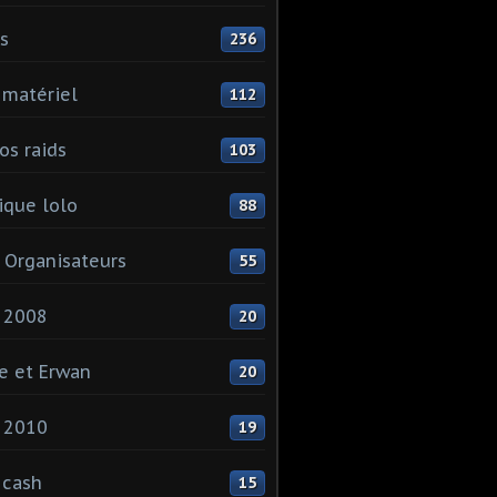
ls
236
 matériel
112
os raids
103
que lolo
88
 Organisateurs
55
 2008
20
e et Erwan
20
 2010
19
 cash
15