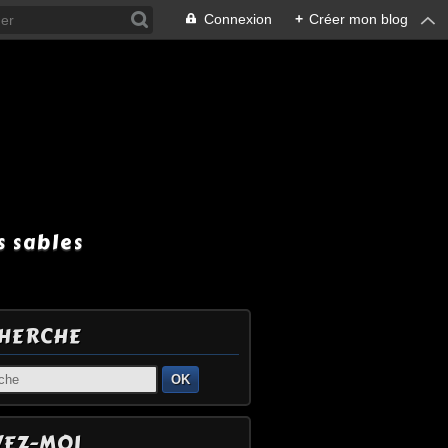
Connexion
+
Créer mon blog
 sables
HERCHE
OK
VEZ-MOI