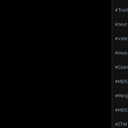
#Trai
#test
#vidé
#musi
#Coin
#MDS
#Meij
#MDS
#ITW