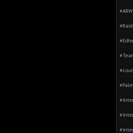
#ARWC
#Raid
#Edh
#Team
#cour
#Palm
#inte
#inte
#inte