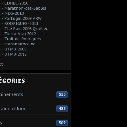
 - EDHEC-2010
 - Marathon-des-Sables
 - MDS-2010
 - Portugal 2009 ARW
 - RODRIGUES-2013
 - The Raid 2006 Québec
- Tierra-Viva 2012
- Trail-de-Rodrigues
 - transmarocaine
 - UTMB-2009
 - UTMB-2012
ct
ÉGORIES
raînements
555
raidoutdoor
485
s
309