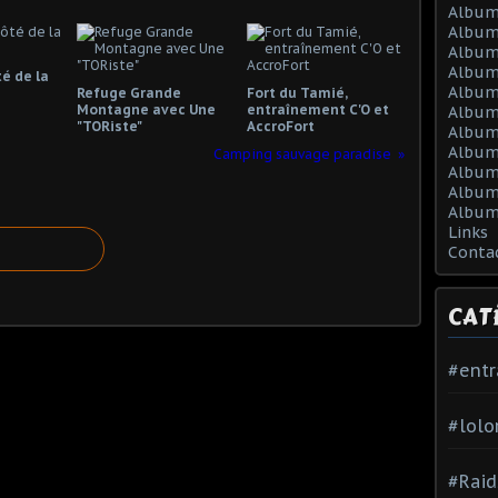
Album
Album
Album
Album
té de la
Album
Refuge Grande
Fort du Tamié,
Montagne avec Une
entraînement C'O et
Album
"TORiste"
AccroFort
Album 
Album 
Camping sauvage paradise
Album
Album
Album
Links
Conta
CAT
#ent
#lolo
#Raid