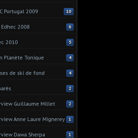
 Portugal 2009
10
 Edhec 2008
6
ec 2010
5
 Planète Tonique
4
ses de ski de fond
4
arès
2
rview Guillaume Millet
2
rview Anne Laure Mignerey
1
rview Dawa Sherpa
1