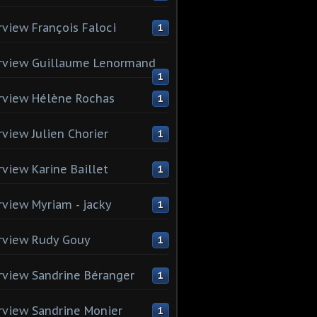
rview François Faloci
1
rview Guillaume Lenormand
1
rview Hélène Rochas
1
rview Julien Chorier
1
rview Karine Baillet
1
rview Myriam - jacky
1
rview Rudy Gouy
1
rview Sandrine Béranger
1
rview Sandrine Monier
1