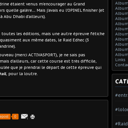
Album
ndrine étaient venus m'encourager au Grand
Album
s quelle galère.... Mais j'avais eu l'OPINEL finisher (et
Album
à Abu Dhabi d'ailleurs).
Album
Album
Album
 à toutes les éditions, mais une autre épreuve fétiche
Album 
Album 
eu quasiment aux même dates, le Raid Edhec (3
Album
andrine).
Album
Album
nouveau (merci ACTIVASPORT), je ne sais pas
Links
mais d'ailleurs, car cette course est très difficile,
Conta
mulée que je prendrai le départ de cette épreuve qui
rail
, pour la loutre.
CAT
#ent
#lolo
epost
0
#Raid