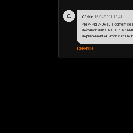
C
Cédric
16/04/2011 12:41
<br /> <br /> Je suis content de li
découvrir dans la sueur la beauté
déplacement et l'effort dans le tra
Répondre