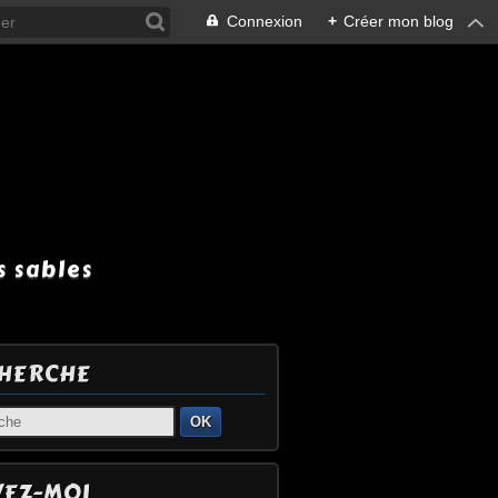
Connexion
+
Créer mon blog
 sables
HERCHE
OK
VEZ-MOI