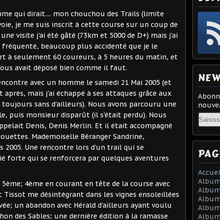
me qui dirait.... mon chouchou des Trails (limite
voie, je me suis inscrit à cette course sur un coup de
une visite j'ai été gâté (73km et 5000 de D+) mais j'ai
 fréquenté, beaucoup plus accidenté que je le
art à seulement 60 coureurs, à 5 heures du matin, et
 nous avait déposé bien comme il faut.
NEW
 rencontre avec un homme le samedi 21 Mai 2005 (et
 après, mais j'ai échappé à ses attaques grâce aux
Abonne
rt toujours sans d'ailleurs). Nous avons parcouru une
nouvea
, puis monsieur disparût (il s'était perdu). Nous
Email
appelait Denis, Denis Merlin. Et il était accompagné
 couettes. Mademoiselle Béranger Sandrine,
 2005. Une rencontre lors d'un trail qui se
PAG
é forte qui se renforcera par quelques aventures
Accuei
Album
 : 5ème; 4ème en courant en tête de la course avec
Album
 Tissot me désintégrant dans les vignes ensoleillées
Album 
ivée; un abandon avec Hérald d'ailleurs ayant voulu
Album 
hon des Sables; une dernière édition à la ramasse
Album