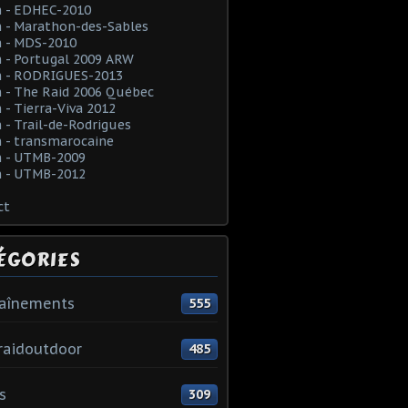
 - EDHEC-2010
 - Marathon-des-Sables
 - MDS-2010
 - Portugal 2009 ARW
 - RODRIGUES-2013
 - The Raid 2006 Québec
- Tierra-Viva 2012
- Trail-de-Rodrigues
 - transmarocaine
 - UTMB-2009
 - UTMB-2012
ct
ÉGORIES
raînements
555
raidoutdoor
485
s
309