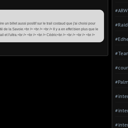
#ARWC
re un billet aussi positif sur le trail costaud que j'ai choisi pour
#Raid
 de la Savoie.<br /> <br /> <br /> Il y a en effet bien plus que le
il et l'ultra.<br /> <br /> <br /> Cédric<br /> <br /> <br /> <br />
#Edh
#Team
#cour
#Palm
#inte
#inte
#inte