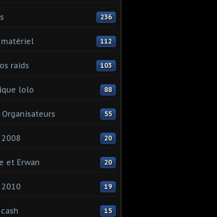
ls
236
 matériel
112
os raids
103
que lolo
88
 Organisateurs
55
 2008
20
e et Erwan
20
 2010
19
 cash
15