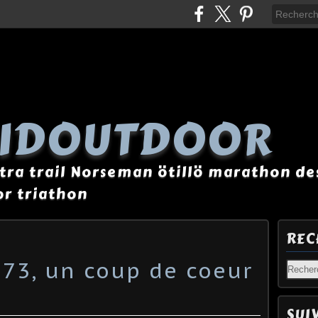
AIDOUTDOOR
tra trail Norseman ötillö marathon des
r triathon
REC
 73, un coup de coeur
SUI