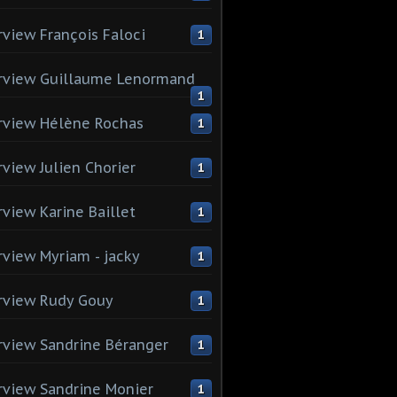
rview François Faloci
1
rview Guillaume Lenormand
1
rview Hélène Rochas
1
rview Julien Chorier
1
rview Karine Baillet
1
rview Myriam - jacky
1
rview Rudy Gouy
1
rview Sandrine Béranger
1
rview Sandrine Monier
1