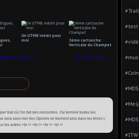
#Trai
#test
Un UTMB inédit pour
igues,
moi
2ème cartouche :
#vidé
si
Verticale du Champet
#musi
hamonix le 20 avril
la forme revient...
#Coin
#MDS
#Meij
er trail où l'on fait des rencontres. J'ai terminé toutes les
e sera sans moi (les Opinels ne tiennent plus dans les tiroirs ),
#MDS
s les autres.<br /> <br /> <br /> <br />
#ITW