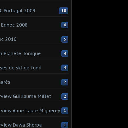
 Portugal 2009
10
 Edhec 2008
6
ec 2010
5
 Planète Tonique
4
ses de ski de fond
4
arès
2
rview Guillaume Millet
2
rview Anne Laure Mignerey
1
rview Dawa Sherpa
1