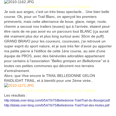
Dernière bosse pour Cyril et Christophe
Je suis aux anges, c'est un très beau spectacle... Une bien belle
course. Ok, pour un Trail Blanc, on aperçoit les premiers
primeverts, mais cette alternance de boue, glace, neige, route,
chemin a secoué nos trailers (euses) qui à l'arrivée, étaient peut-
être ravis de ne pas avoir eu un parcours tout BLANC (ça aurait
été vraiment plus dur et plus long surtout avec 30cm de puff).
GRAND BRAVO pour les coureurs, coureuses, j'ai retrouvé un
super esprit du sport nature, et je suis très fier d'avoir pu apporter
ma petite pierre à l'édifice de cette 1ère course, au sein d'une
équipe de PROS, avec des bénévoles adorables appartenant
pour certains à l'association "
Belles grimpes en Belledonne"
et à
toutes ces petites communes qui décorent nos terrains
d'entraînement.
Alors, que Vive encore le TRAIL BELLEDONNE GELON
RAIDLIGHT TRAIL, et à bientôt pour une 2ème virée...
Un trail tracé par des Trailers pour les Trailers
Les résultats :
http://ddata.over-blog.com/0/54/76/75/Belledonne-Trail/Trail-du-Bourget.pdf
http://ddata.over-blog.com/0/54/76/75/Belledonne-Trail/Trail-des-Huiles.pdf