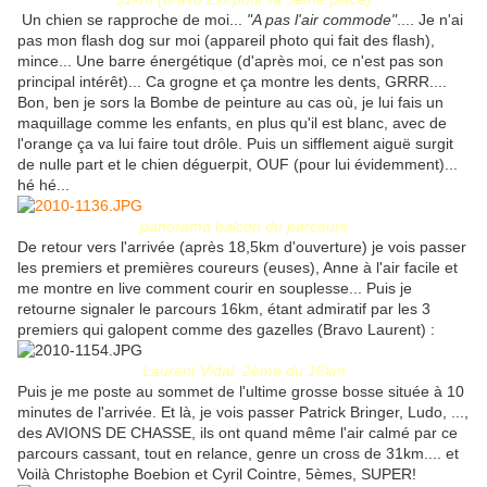
Un chien se rapproche de moi...
"A pas l'air commode"
.... Je n'ai
pas mon flash dog sur moi (appareil photo qui fait des flash),
mince... Une barre énergétique (d'après moi, ce n'est pas son
principal intérêt)... Ca grogne et ça montre les dents, GRRR....
Bon, ben je sors la Bombe de peinture au cas où, je lui fais un
maquillage comme les enfants, en plus qu'il est blanc, avec de
l'orange ça va lui faire tout drôle. Puis un sifflement aiguë surgit
de nulle part et le chien déguerpit, OUF (pour lui évidemment)...
hé hé...
panorama balcon du parcours
De retour vers l'arrivée (après 18,5km d'ouverture) je vois passer
les premiers et premières coureurs (euses), Anne à l'air facile et
me montre en live comment courir en souplesse... Puis je
retourne signaler le parcours 16km, étant admiratif par les 3
premiers qui galopent comme des gazelles (Bravo Laurent) :
Laurent Vidal, 2ème du 16km
Puis je me poste au sommet de l'ultime grosse bosse située à 10
minutes de l'arrivée. Et là, je vois passer Patrick Bringer, Ludo, ...,
des AVIONS DE CHASSE, ils ont quand même l'air calmé par ce
parcours cassant, tout en relance, genre un cross de 31km.... et
Voilà Christophe Boebion et Cyril Cointre, 5èmes, SUPER!