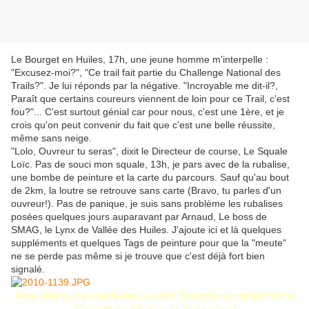
Le Bourget en Huiles, 17h, une jeune homme m'interpelle :
"Excusez-moi?", "Ce trail fait partie du Challenge National des
Trails?". Je lui réponds par la négative. "Incroyable me dit-il?,
Paraît que certains coureurs viennent de loin pour ce Trail, c'est
fou?"... C'est surtout génial car pour nous, c'est une 1ère, et je
crois qu'on peut convenir du fait que c'est une belle réussite,
même sans neige.
"Lolo, Ouvreur tu seras", dixit le Directeur de course, Le Squale
Loïc. Pas de souci mon squale, 13h, je pars avec de la rubalise,
une bombe de peinture et la carte du parcours. Sauf qu'au bout
de 2km, la loutre se retrouve sans carte (Bravo, tu parles d'un
ouvreur!). Pas de panique, je suis sans problème les rubalises
posées quelques jours auparavant par Arnaud, Le boss de
SMAG, le Lynx de Vallée des Huiles. J'ajoute ici et là quelques
suppléments et quelques Tags de peinture pour que la "meute"
ne se perde pas même si je trouve que c'est déjà fort bien
signalé.
Anne Valéro, ma coach(ette), montre l'exempl
e en remportant le
31km (bravo Elo pour ta 3ème place)