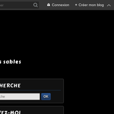
Connexion
+
Créer mon blog
 sables
HERCHE
OK
VEZ-MOI