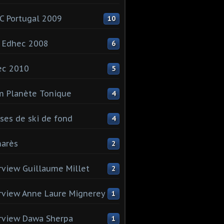
 Portugal 2009
10
 Edhec 2008
6
ec 2010
5
 Planète Tonique
4
ses de ski de fond
4
arès
2
rview Guillaume Millet
2
rview Anne Laure Mignerey
1
rview Dawa Sherpa
1