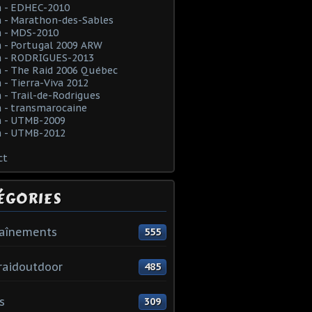
 - EDHEC-2010
 - Marathon-des-Sables
 - MDS-2010
 - Portugal 2009 ARW
 - RODRIGUES-2013
 - The Raid 2006 Québec
- Tierra-Viva 2012
- Trail-de-Rodrigues
 - transmarocaine
 - UTMB-2009
 - UTMB-2012
ct
ÉGORIES
raînements
555
raidoutdoor
485
s
309