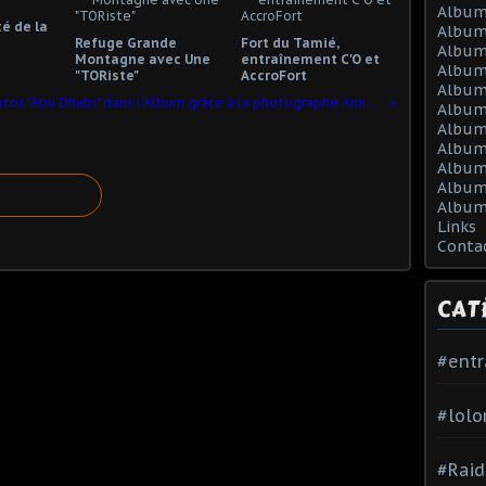
Album
té de la
Album
Refuge Grande
Fort du Tamié,
Album
Montagne avec Une
entraînement C'O et
Album
"TORiste"
AccroFort
Album
Nouvelles photos "Abu Dhabi" dans l'Album grâce à la photographe Anne-Marie Dunhill
Album
Album 
Album 
Album
Album
Album
Links
Conta
CAT
#ent
#lolo
#Raid