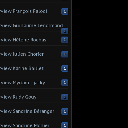
rview François Faloci
1
rview Guillaume Lenormand
1
rview Hélène Rochas
1
rview Julien Chorier
1
rview Karine Baillet
1
rview Myriam - jacky
1
rview Rudy Gouy
1
rview Sandrine Béranger
1
rview Sandrine Monier
1