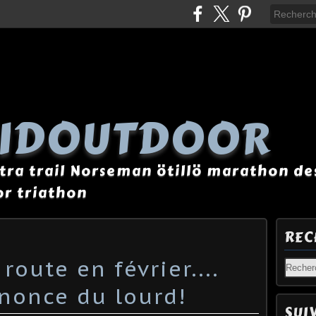
AIDOUTDOOR
tra trail Norseman ötillö marathon des
r triathon
REC
route en février....
nnonce du lourd!
SUI