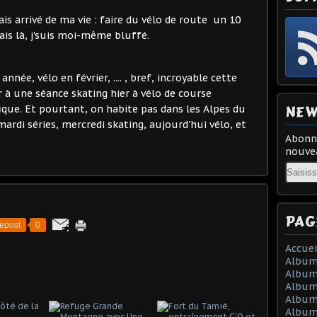
ais arrivé de ma vie : faire du vélo de route un 10
ais là, j'suis moi-même bluffé.
née, vélo en février, .... , bref, incroyable cette
à une séance skating hier à vélo de course
NEW
ique. Et pourtant, on habite pas dans les Alpes du
mardi séries, mercredi skating, aujourd'hui vélo, et
Abonne
nouvea
Email
PAG
epost
0
Accuei
Album
Album
Album 
Album 
Album