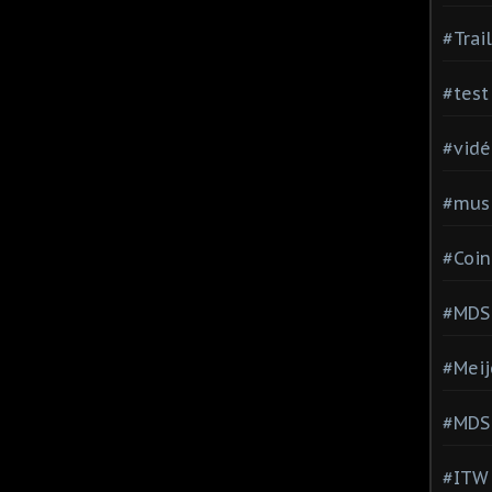
#Trai
#test
#vidé
#musi
#Coin
#MDS
#Meij
#MDS
#ITW