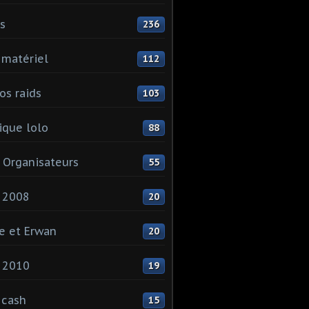
ls
236
 matériel
112
os raids
103
que lolo
88
 Organisateurs
55
 2008
20
e et Erwan
20
 2010
19
 cash
15