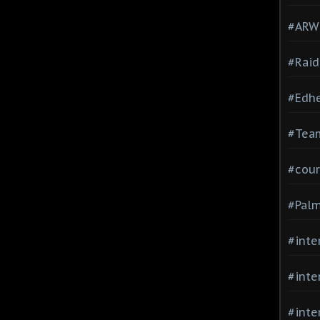
#ARWC
#Raid
#Edh
#Team
#cour
#Palm
#inte
#inte
#inte