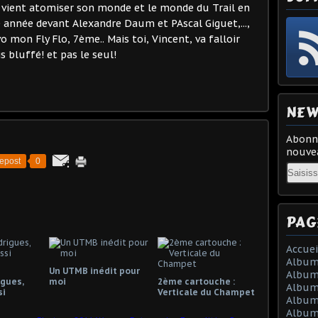
r, vient atomiser son monde et le monde du Trail en
 année devant Alexandre Daum et PAscal Giguet,...,
o mon Fly Flo, 7ème.. Mais toi, Vincent, va falloir
s bluffé! et pas le seul!
NEW
Abonne
nouvea
epost
0
Email
PAG
Accuei
Album
Un UTMB inédit pour
Album
igues,
moi
2ème cartouche :
Album 
si
Verticale du Champet
Album 
Album