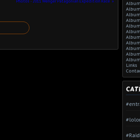
Photos - 2011 Wenger Patagonian Expedition Race
Album
Album
Album
Album
Album
Album
Album 
Album 
Album
Album
Album
Links
Conta
CAT
#ent
#lolo
#Raid