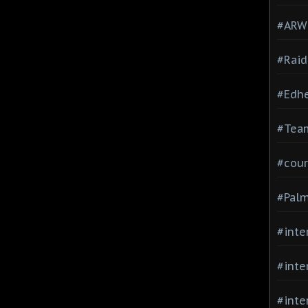
#ARWC
#Raid
#Edh
#Team
#cour
#Palm
#inte
#inte
#inte