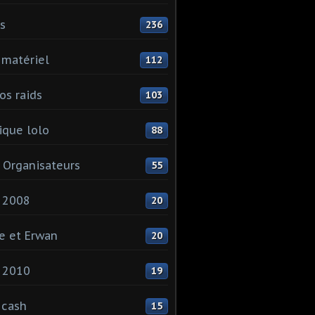
ls
236
 matériel
112
os raids
103
que lolo
88
 Organisateurs
55
 2008
20
e et Erwan
20
 2010
19
 cash
15