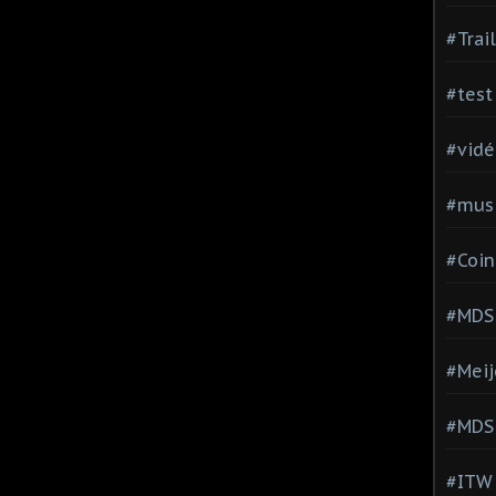
#Trai
#test
#vidé
#musi
#Coin
#MDS
#Meij
#MDS
#ITW