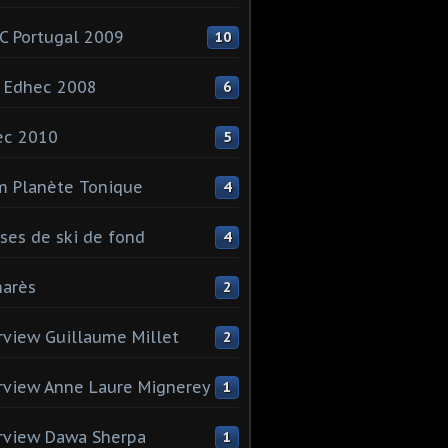
 Portugal 2009
10
 Edhec 2008
6
ec 2010
5
 Planète Tonique
4
ses de ski de fond
4
arès
2
rview Guillaume Millet
2
rview Anne Laure Mignerey
1
rview Dawa Sherpa
1