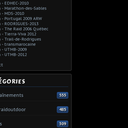
 - EDHEC-2010
 - Marathon-des-Sables
 - MDS-2010
 - Portugal 2009 ARW
 - RODRIGUES-2013
 - The Raid 2006 Québec
- Tierra-Viva 2012
- Trail-de-Rodrigues
 - transmarocaine
 - UTMB-2009
 - UTMB-2012
ct
ÉGORIES
raînements
555
raidoutdoor
485
s
309