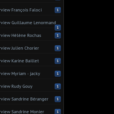
rview François Faloci
1
rview Guillaume Lenormand
1
rview Hélène Rochas
1
rview Julien Chorier
1
rview Karine Baillet
1
rview Myriam - jacky
1
rview Rudy Gouy
1
rview Sandrine Béranger
1
rview Sandrine Monier
1