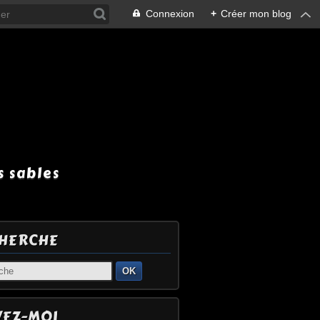
Connexion
+
Créer mon blog
 sables
HERCHE
OK
VEZ-MOI