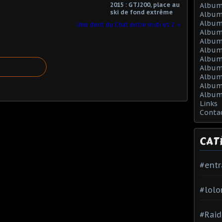
2015 : GTJ200, place au
Album
ski de fond extrême
Album
Album
Une dent du Chat entre midi et 2
Album
Album
Album
Album 
Album 
Album
Album
Album
Links
Conta
CAT
#ent
#lolo
#Raid