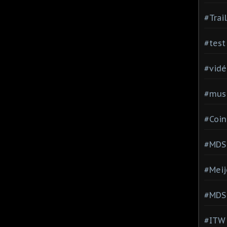
#Trai
#test
#vidé
#musi
#Coin
#MDS
#Meij
#MDS
#ITW