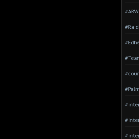
#ARWC
#Raid
#Edh
#Team
#cour
#Palm
#inte
#inte
#inte