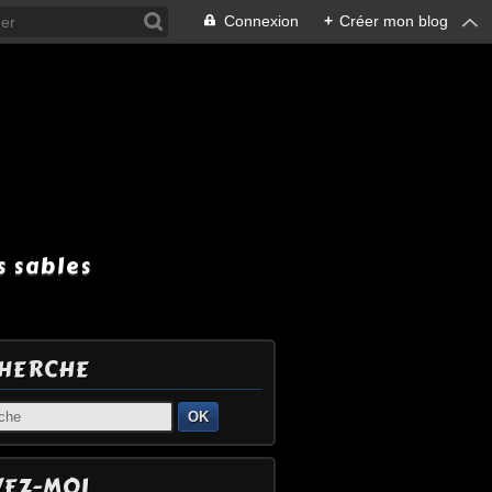
Connexion
+
Créer mon blog
 sables
HERCHE
OK
VEZ-MOI