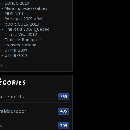
 - EDHEC-2010
 - Marathon-des-Sables
 - MDS-2010
 - Portugal 2009 ARW
 - RODRIGUES-2013
 - The Raid 2006 Québec
- Tierra-Viva 2012
- Trail-de-Rodrigues
 - transmarocaine
 - UTMB-2009
 - UTMB-2012
ct
ÉGORIES
raînements
555
raidoutdoor
485
s
309