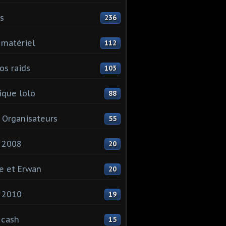
ls
236
 matériel
112
os raids
103
que lolo
88
 Organisateurs
55
 2008
20
e et Erwan
20
 2010
19
 cash
15