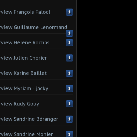
rview François Faloci
1
rview Guillaume Lenormand
1
rview Hélène Rochas
1
rview Julien Chorier
1
rview Karine Baillet
1
rview Myriam - jacky
1
rview Rudy Gouy
1
rview Sandrine Béranger
1
rview Sandrine Monier
1