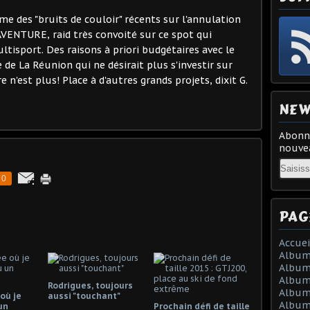
me des "bruits de couloir" récents sur l'annulation
AVENTURE, raid très convoité sur ce spot qui
ltisport. Des raisons à priori budgétaires avec le
 de La Réunion qui ne désirait plus s'investir sur
 n'est plus! Place à d'autres grands projets, dixit G.
NEW
Abonne
nouvea
Email
0
PAG
Accuei
Album
Album
Album 
Rodrigues, toujours
Album 
 où je
aussi "touchant"
Album
un
Prochain défi de taille