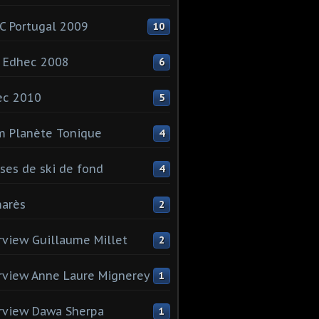
 Portugal 2009
10
 Edhec 2008
6
ec 2010
5
 Planète Tonique
4
ses de ski de fond
4
arès
2
rview Guillaume Millet
2
rview Anne Laure Mignerey
1
rview Dawa Sherpa
1