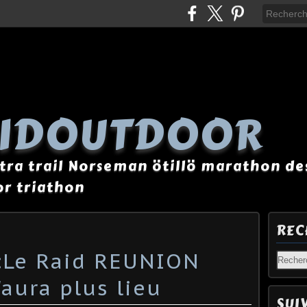
AIDOUTDOOR
tra trail Norseman ötillö marathon des
r triathon
REC
Le Raid REUNION
aura plus lieu
SUI