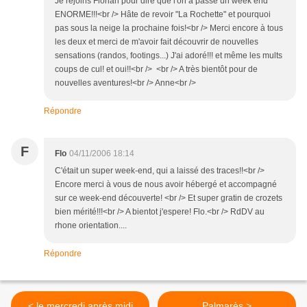
Je rejoins Florian pour dire que l'on a passé un week end
ENORME!!!<br /> Hâte de revoir "La Rochette" et pourquoi
pas sous la neige la prochaine fois!<br /> Merci encore à tous
les deux et merci de m'avoir fait découvrir de nouvelles
sensations (randos, footings...) J'ai adoré!!! et même les mults
coups de cul! et oui!!<br /> <br /> A très bientôt pour de
nouvelles aventures!<br /> Anne<br />
Répondre
F
Flo
04/11/2006 18:14
C'était un super week-end, qui a laissé des traces!!<br />
Encore merci à vous de nous avoir hébergé et accompagné
sur ce week-end découverte! <br /> Et super gratin de crozets
bien mérité!!!<br /> A bientot j'espere! Flo.<br /> RdDV au
rhone orientation....
Répondre
< le mercredi après midi
Palmarès >