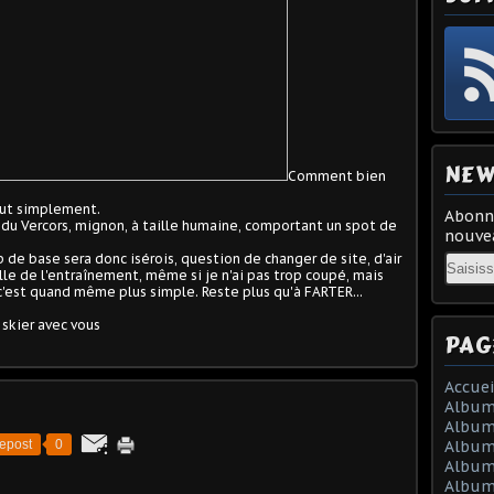
NEW
Comment bien
out simplement.
Abonne
du Vercors, mignon, à taille humaine, comportant un spot de
nouvea
de base sera donc isérois, question de changer de site, d'air
Email
ielle de l'entraînement, même si je n'ai pas trop coupé, mais
, c'est quand même plus simple. Reste plus qu'à FARTER...
 skier avec vous
PAG
Accuei
Album
Album
epost
0
Album 
Album 
Album