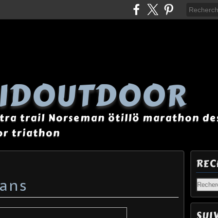
AIDOUTDOOR
tra trail Norseman ötillö marathon des
r triathon
REC
rans
SUI