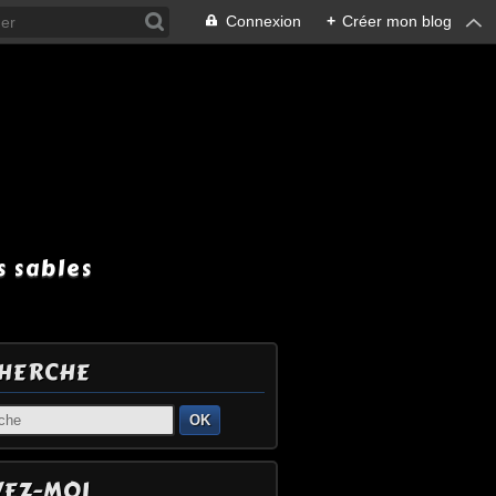
Connexion
+
Créer mon blog
 sables
HERCHE
OK
VEZ-MOI