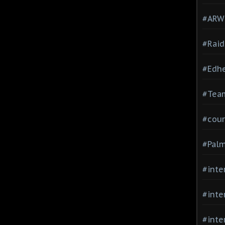
#ARWC
#Raid
#Edh
#Team
#cour
#Palm
#inte
#inte
#inte