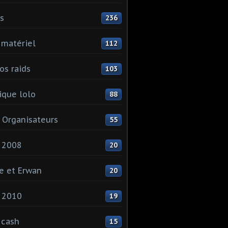
ls
236
 matériel
112
os raids
103
que lolo
88
 Organisateurs
55
 2008
20
e et Erwan
20
 2010
19
 cash
15