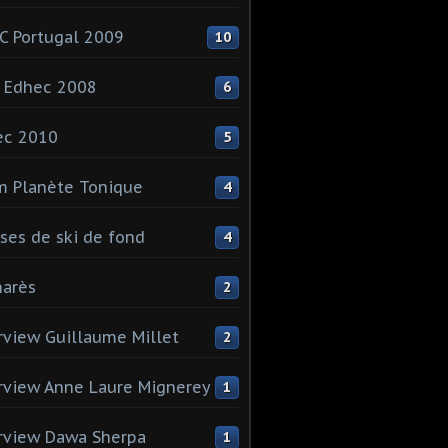
 Portugal 2009
10
 Edhec 2008
6
ec 2010
5
 Planète Tonique
4
ses de ski de fond
4
arès
2
rview Guillaume Millet
2
rview Anne Laure Mignerey
1
rview Dawa Sherpa
1