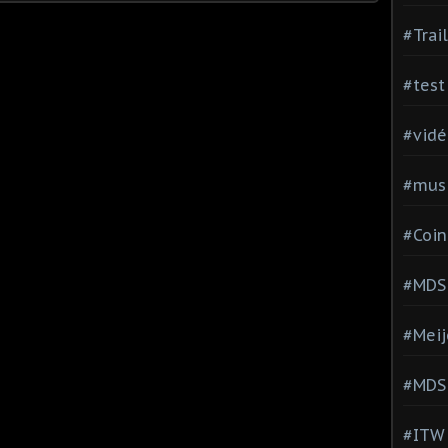
#Trai
#test
#vidé
#musi
#Coin
#MDS
#Meij
#MDS
#ITW