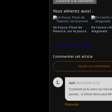
S'inscrire à la newsletter
Vous aimerez aussi :
Un Pouce, Piton de
De l'autre cô
Maurice, sur le pouce
diagonale
Pré inscription UTMB©
Commenter cet article
Ajouter un commentaire
L
laeti
26/12/2008 15:52
Comment ça tu viens sur mes ter
janvier... à Villard !alors peut 
Répondre