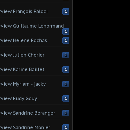
rview François Faloci
1
rview Guillaume Lenormand
1
rview Hélène Rochas
1
rview Julien Chorier
1
rview Karine Baillet
1
rview Myriam - jacky
1
rview Rudy Gouy
1
rview Sandrine Béranger
1
rview Sandrine Monier
1