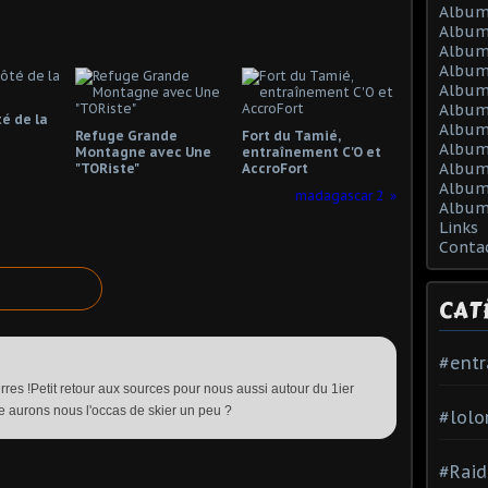
Album
Album
Album
Album
Album
Album
té de la
Album 
Refuge Grande
Fort du Tamié,
Album 
Montagne avec Une
entraînement C'O et
Album
"TORiste"
AccroFort
Album
madagascar 2
Album
Links
Conta
CAT
#ent
res !Petit retour aux sources pour nous aussi autour du 1ier
être aurons nous l'occas de skier un peu ?
#lolo
#Raid