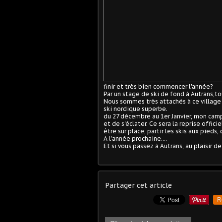
finir et très bien commencer l'année?
Par un stage de ski de fond à Autrans,t
Nous sommes très attachés à ce village 
ski nordique superbe.
du 27 décembre au 1er Janvier, mon camp 
et de s'éclater. Ce sera la reprise offic
être sur place, partir les skis aux pieds
A l'année prochaine....
Et si vous passez à Autrans, au plaisir de
Partager cet article
R