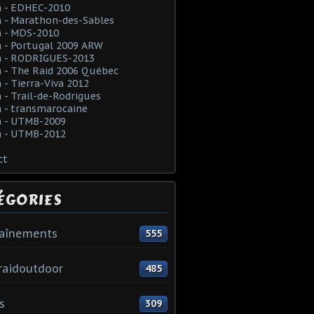
 - EDHEC-2010
 - Marathon-des-Sables
 - MDS-2010
 - Portugal 2009 ARW
 - RODRIGUES-2013
 - The Raid 2006 Québec
- Tierra-Viva 2012
- Trail-de-Rodrigues
 - transmarocaine
 - UTMB-2009
 - UTMB-2012
ct
ÉGORIES
raînements
555
raidoutdoor
485
s
309