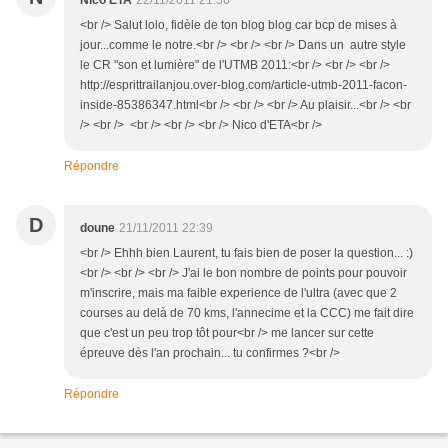
Nico ETA
22/11/2011 21:56
<br /> Salut lolo, fidèle de ton blog blog car bcp de mises à
jour...comme le notre.<br /> <br /> <br /> Dans un autre style
le CR "son et lumière" de l'UTMB 2011:<br /> <br /> <br />
http://esprittrailanjou.over-blog.com/article-utmb-2011-facon-
inside-85386347.html<br /> <br /> <br /> Au plaisir...<br /> <br
/> <br /> <br /> <br /> <br /> Nico d'ETA<br />
Répondre
D
doune
21/11/2011 22:39
<br /> Ehhh bien Laurent, tu fais bien de poser la question... :)
<br /> <br /> <br /> J'ai le bon nombre de points pour pouvoir
m'inscrire, mais ma faible experience de l'ultra (avec que 2
courses au delà de 70 kms, l'annecime et la CCC) me fait dire
que c'est un peu trop tôt pour<br /> me lancer sur cette
épreuve dès l'an prochain... tu confirmes ?<br />
Répondre