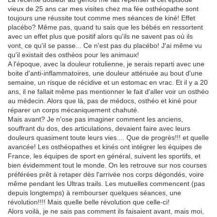
vieux de 25 ans car mes visites chez ma fée osthéopathe sont
toujours une réussite tout comme mes séances de kiné! Effet
placébo? Même pas, quand tu sais que les bébés en ressortent
avec un effet plus que positif alors qu'ils ne savent pas où ils
vont, ce qu'il se passe... Ce n'est pas du placébo! J'ai même vu
qu'il existait des osthéos pour les animaux!
A l'époque, avec la douleur rotulienne, je serais reparti avec une
boite d'anti-inflammatoires, une douleur atténuée au bout d'une
semaine, un risque de récidive et un estomac en vrac. Et il y a 20
ans, il ne fallait même pas mentionner le fait d'aller voir un osthéo
au médecin. Alors que là, pas de médocs, osthéo et kiné pour
réparer un corps mécaniquement chahuté.
Mais avant? Je n'ose pas imaginer comment les anciens,
souffrant du dos, des articulations, devaient faire avec leurs
douleurs quasiment toute leurs vies.... Que de progrès!!! et quelle
avancée! Les osthéopathes et kinés ont intégrer les équipes de
France, les équipes de sport en général, suivent les sportifs, et
bien évidemment tout le monde. On les retrouve sur nos courses
préférées prêt à retaper dès l'arrivée nos corps dégondés, voire
même pendant les Ultras trails. Les mutuelles commencent (pas
depuis longtemps) à rembourser quelques séances, une
révolution!!!! Mais quelle belle révolution que celle-ci!
Alors voilà, je ne sais pas comment ils faisaient avant, mais moi,