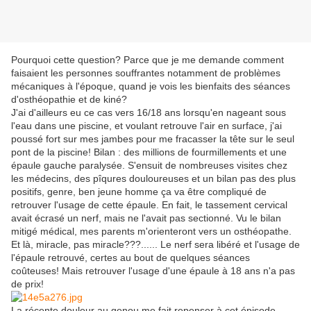
Pourquoi cette question? Parce que je me demande comment
faisaient les personnes souffrantes notamment de problèmes
mécaniques à l'époque, quand je vois les bienfaits des séances
d'osthéopathie et de kiné?
J'ai d'ailleurs eu ce cas vers 16/18 ans lorsqu'en nageant sous
l'eau dans une piscine, et voulant retrouve l'air en surface, j'ai
poussé fort sur mes jambes pour me fracasser la tête sur le seul
pont de la piscine! Bilan : des millions de fourmillements et une
épaule gauche paralysée. S'ensuit de nombreuses visites chez
les médecins, des pîqures douloureuses et un bilan pas des plus
positifs, genre, ben jeune homme ça va être compliqué de
retrouver l'usage de cette épaule. En fait, le tassement cervical
avait écrasé un nerf, mais ne l'avait pas sectionné. Vu le bilan
mitigé médical, mes parents m'orienteront vers un osthéopathe.
Et là, miracle, pas miracle???...... Le nerf sera libéré et l'usage de
l'épaule retrouvé, certes au bout de quelques séances
coûteuses! Mais retrouver l'usage d'une épaule à 18 ans n'a pas
de prix!
La récente douleur au genou me fait repenser à cet épisode