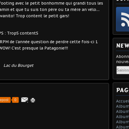
footing avec le petit bonhomme qui grandi tous les
amin et que tu suis ton père ou ta mère an vélo....
rwanito! Trop content le petit gars!
PS : TropS contentS
RPM de l'année question de perdre cette fois-ci 1
NEW
 : WOW! C'est presque la Patagonie!!!
Abonne
nouvea
Lac du Bourget
Email
PAG
epost
0
Accuei
Album
Album
Album 
Album 
Album