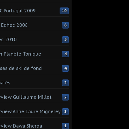
 Portugal 2009
10
 Edhec 2008
6
ec 2010
5
 Planète Tonique
4
ses de ski de fond
4
arès
2
rview Guillaume Millet
2
rview Anne Laure Mignerey
1
rview Dawa Sherpa
1