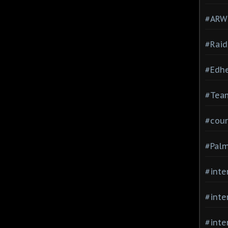
#ARWC
#Raid
#Edh
#Team
#cour
#Palm
#inte
#inte
#inte