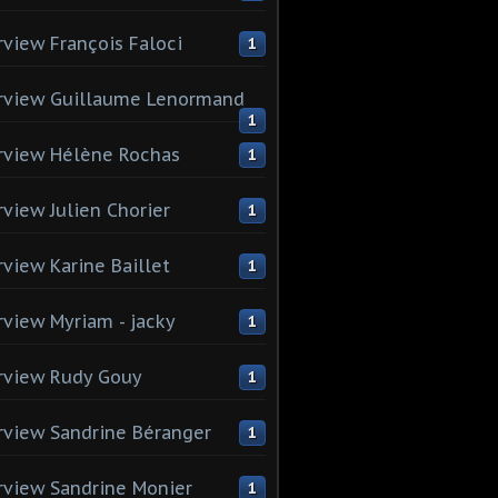
rview François Faloci
1
rview Guillaume Lenormand
1
rview Hélène Rochas
1
rview Julien Chorier
1
rview Karine Baillet
1
rview Myriam - jacky
1
rview Rudy Gouy
1
rview Sandrine Béranger
1
rview Sandrine Monier
1