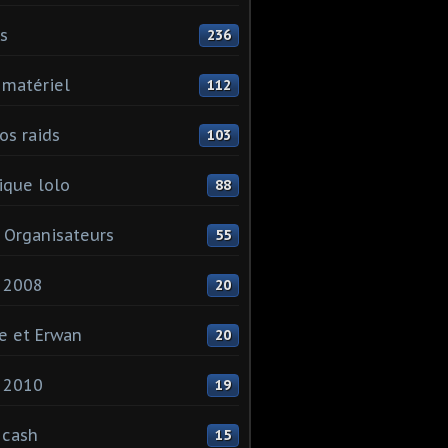
ls
236
 matériel
112
os raids
103
que lolo
88
 Organisateurs
55
 2008
20
e et Erwan
20
 2010
19
 cash
15