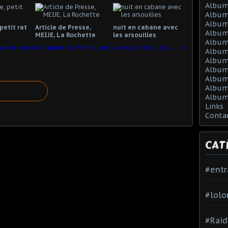
Album
Album
Album
petit rat
Article de Presse,
nuit en cabane avec
Album
MEIJE, La Rochette
les arsouilles
Album
Sortie avec le chamois du Verneil, retour avec un bois de chevreuil
Album
Album 
Album 
Album
Album
Album
Links
Conta
CAT
#ent
#lolo
#Raid