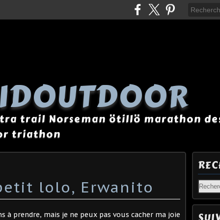
AIDOUTDOOR
tra trail Norseman ötillö marathon des
r triathon
REC
etit lolo, Erwanito
ns à prendre, mais je ne peux pas vous cacher ma joie
SUI