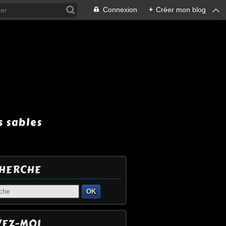
Connexion
+
Créer mon blog
 sables
HERCHE
OK
VEZ-MOI