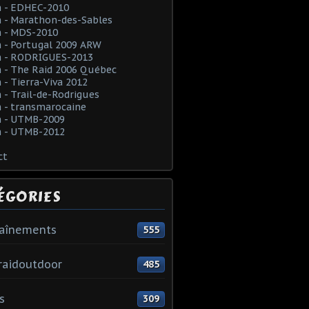
 - EDHEC-2010
 - Marathon-des-Sables
 - MDS-2010
 - Portugal 2009 ARW
 - RODRIGUES-2013
 - The Raid 2006 Québec
- Tierra-Viva 2012
- Trail-de-Rodrigues
 - transmarocaine
 - UTMB-2009
 - UTMB-2012
ct
ÉGORIES
raînements
555
raidoutdoor
485
s
309