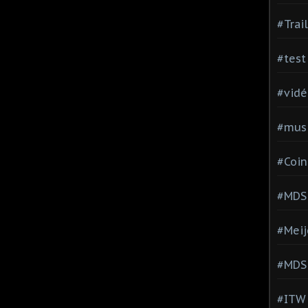
#Trai
#test
#vidé
#musi
#Coin
#MDS
#Meij
#MDS
#ITW