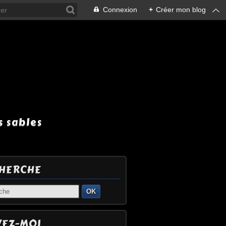
Connexion
+
Créer mon blog
 sables
HERCHE
OK
VEZ-MOI