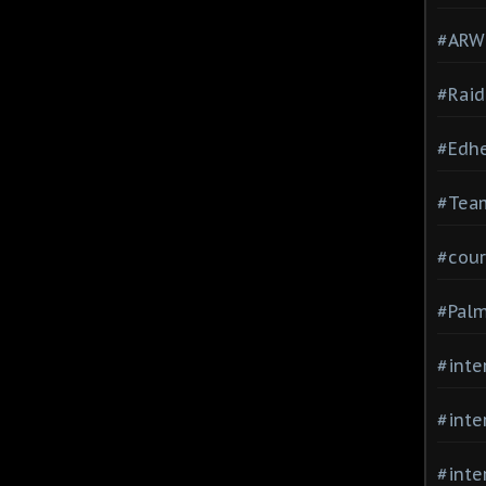
#ARWC
#Raid
#Edh
#Team
#cour
#Palm
#inte
#inte
#inte