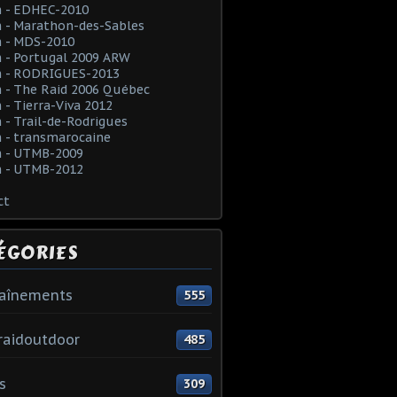
 - EDHEC-2010
 - Marathon-des-Sables
 - MDS-2010
 - Portugal 2009 ARW
 - RODRIGUES-2013
 - The Raid 2006 Québec
- Tierra-Viva 2012
- Trail-de-Rodrigues
 - transmarocaine
 - UTMB-2009
 - UTMB-2012
ct
ÉGORIES
raînements
555
raidoutdoor
485
s
309