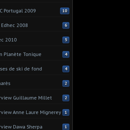
 Portugal 2009
10
 Edhec 2008
6
ec 2010
5
 Planète Tonique
4
ses de ski de fond
4
arès
2
rview Guillaume Millet
2
rview Anne Laure Mignerey
1
rview Dawa Sherpa
1