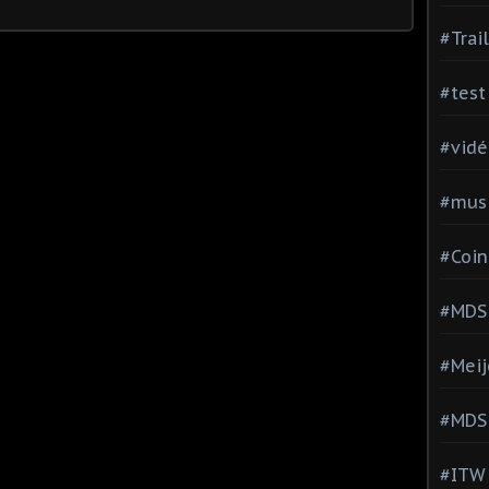
#Trai
#test
#vidé
#musi
#Coin
#MDS
#Meij
#MDS
#ITW