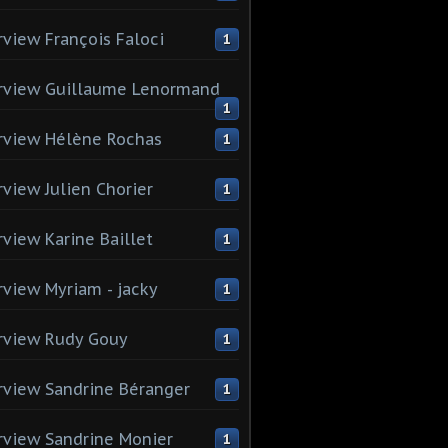
rview François Faloci
1
rview Guillaume Lenormand
1
rview Hélène Rochas
1
rview Julien Chorier
1
rview Karine Baillet
1
rview Myriam - jacky
1
rview Rudy Gouy
1
rview Sandrine Béranger
1
rview Sandrine Monier
1