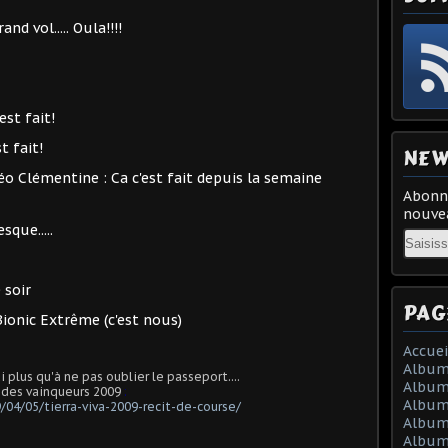
d vol..... Oula!!!!
est fait!
t fait!
NEW
héo Clémentine : Ca c'est fait depuis la semaine
Abonne
nouvea
sque.....
Email
 soir
PAG
-Bionic Extrême (c'est nous)
Accuei
Album
ai plus qu'à ne pas oublier le passeport....
Album
CR des vainqueurs 2009
:
Album 
04/05/tierra-viva-2009-recit-de-course/
Album 
Album