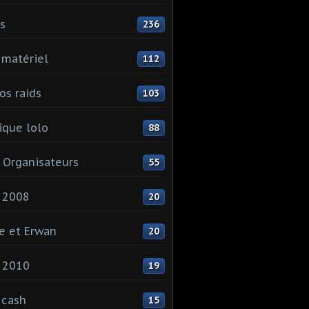
ls
236
 matériel
112
os raids
103
que lolo
88
 Organisateurs
55
 2008
20
e et Erwan
20
 2010
19
 cash
15