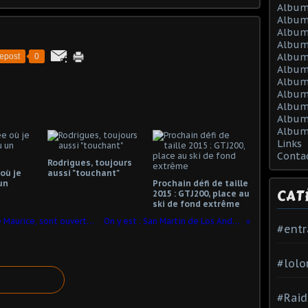
Album
Album
Album
Album
Album
epost
0
Album
Album 
Album 
Album
Album
Album
Links
Conta
Rodrigues, toujours
 où je
aussi "touchant"
un
Prochain défi de taille
CAT
2015 : GTJ200, place au
ski de fond extrême
Les inscriptions pour le Dodo Trail, île Maurice, sont ouvertes
On y est : San Martin de Los Andes
#ent
#lolo
#Raid