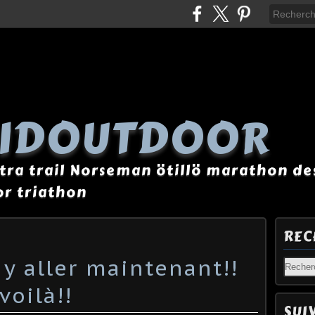
AIDOUTDOOR
tra trail Norseman ötillö marathon des
r triathon
REC
t y aller maintenant!!
voilà!!
SUI