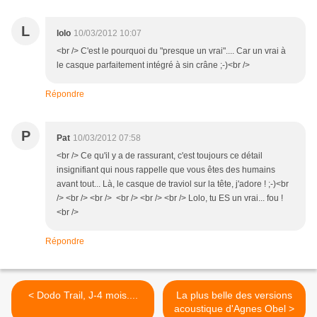
L
lolo
10/03/2012 10:07
<br /> C'est le pourquoi du "presque un vrai".... Car un vrai à
le casque parfaitement intégré à sin crâne ;-)<br />
Répondre
P
Pat
10/03/2012 07:58
<br /> Ce qu'il y a de rassurant, c'est toujours ce détail
insignifiant qui nous rappelle que vous êtes des humains
avant tout... Là, le casque de traviol sur la tête, j'adore ! ;-)<br
/> <br /> <br /> <br /> <br /> <br /> Lolo, tu ES un vrai... fou !
<br />
Répondre
< Dodo Trail, J-4 mois....
La plus belle des versions
acoustique d'Agnes Obel >