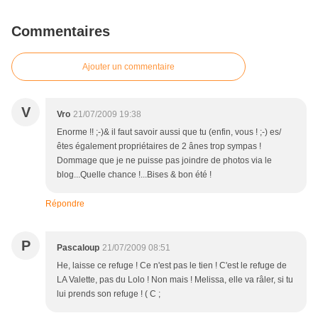
Commentaires
Ajouter un commentaire
V
Vro
21/07/2009 19:38
Enorme !! ;-)& il faut savoir aussi que tu (enfin, vous ! ;-) es/
êtes également propriétaires de 2 ânes trop sympas !
Dommage que je ne puisse pas joindre de photos via le
blog...Quelle chance !...Bises & bon été !
Répondre
P
Pascaloup
21/07/2009 08:51
He, laisse ce refuge ! Ce n'est pas le tien ! C'est le refuge de
LA Valette, pas du Lolo ! Non mais ! Melissa, elle va râler, si tu
lui prends son refuge ! ( C ;