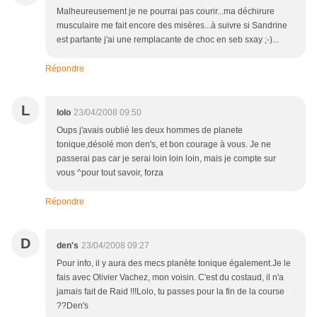
Malheureusement je ne pourrai pas courir...ma déchirure
musculaire me fait encore des misères...à suivre si Sandrine
est partante j'ai une remplacante de choc en seb sxay ;-)...
Répondre
L
lolo
23/04/2008 09:50
Oups j'avais oublié les deux hommes de planete
tonique,désolé mon den's, et bon courage à vous. Je ne
passerai pas car je serai loin loin loin, mais je compte sur
vous ^pour tout savoir, forza
Répondre
D
den's
23/04/2008 09:27
Pour info, il y aura des mecs planète tonique également.Je le
fais avec Olivier Vachez, mon voisin. C'est du costaud, il n'a
jamais fait de Raid !!!Lolo, tu passes pour la fin de la course
??Den's