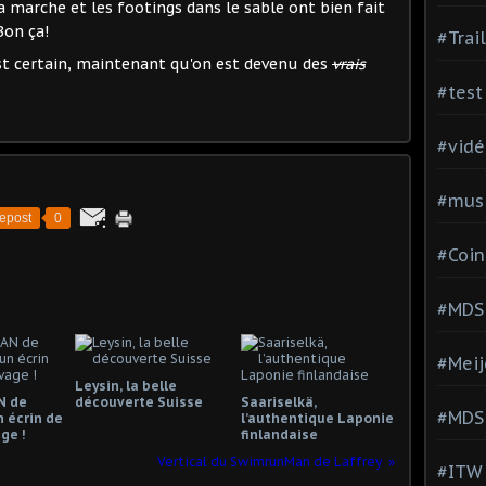
la marche et les footings dans le sable ont bien fait
Bon ça!
#Trai
est certain, maintenant qu'on est devenu des
vrais
#test
#vidé
#musi
epost
0
#Coin
#MDS
#Meij
Leysin, la belle
 de
découverte Suisse
Saariselkä,
#MDS
n écrin de
l’authentique Laponie
ge !
finlandaise
Vertical du SwimrunMan de Laffrey
#ITW