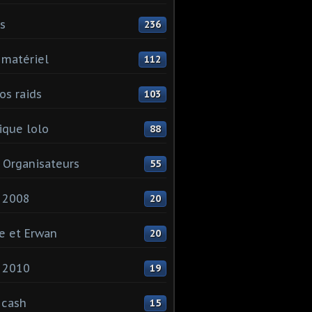
ls
236
 matériel
112
os raids
103
que lolo
88
 Organisateurs
55
 2008
20
e et Erwan
20
 2010
19
 cash
15