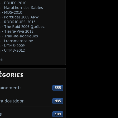
 - EDHEC-2010
 - Marathon-des-Sables
 - MDS-2010
 - Portugal 2009 ARW
 - RODRIGUES-2013
 - The Raid 2006 Québec
- Tierra-Viva 2012
- Trail-de-Rodrigues
 - transmarocaine
 - UTMB-2009
 - UTMB-2012
ct
ÉGORIES
raînements
555
raidoutdoor
485
s
309