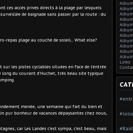
Album
ont ces accès privés directs à la plage par lesquels
Album
Album
surveillée de baignade sans passer par la route : du
Album
Album
Album
Album 
ro-repas plage au couché de soleil... What else?
Album 
Album
Album
Album
Links
t sur les pistes cyclables situées en face de l'entrée
Conta
e long du courant d'Huchet, très beau site typique
amping.
CAT
#ent
rondement menée, une semaine qui fait du bien et
t. Un pur bonheur de vacances dépaysantes chez nous,
#lolo
#Raid
tagnes, car Les Landes c'est sympa, c'est beau, mais