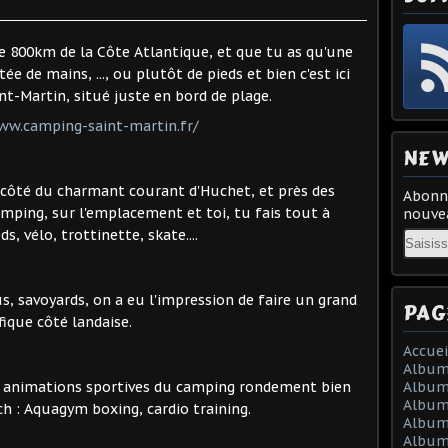
de 800km de la Côte Atlantique, et que tu as qu'une
tée de mains, ..., ou plutôt de pieds et bien c'est ici
t-Martin, situé juste en bord de plage.
ww.camping-saint-martin.fr/
NEW
 côté du charmant courant d'Huchet, et près des
Abonne
mping, sur l'emplacement et toi, tu fais tout à
nouvea
s, vélo, trottinette, skate....
Email
, savoyards, on a eu l'impression de faire un grand
PAG
ique côté landaise.
Accuei
Album
 animations sportives du camping rondement bien
Album
Album 
 : Aquagym boxing, cardio training.
Album 
Album