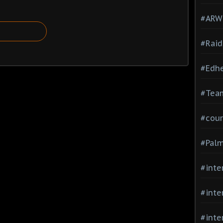
#ARWC
#Raid
#Edh
#Team
#cour
#Palm
#inte
#inte
#inte