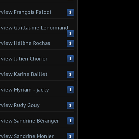
rview François Faloci
1
rview Guillaume Lenormand
1
rview Hélène Rochas
1
rview Julien Chorier
1
rview Karine Baillet
1
rview Myriam - jacky
1
rview Rudy Gouy
1
rview Sandrine Béranger
1
rview Sandrine Monier
1