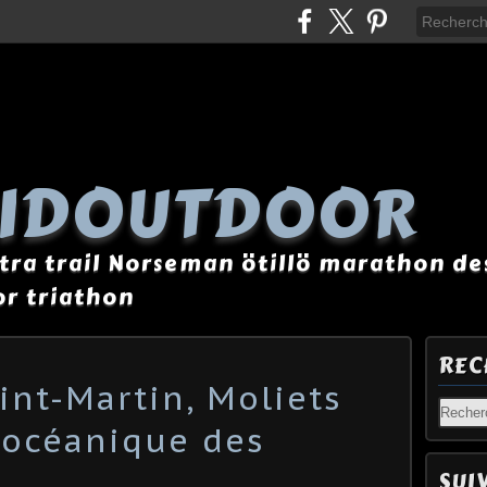
AIDOUTDOOR
tra trail Norseman ötillö marathon des
r triathon
REC
int-Martin, Moliets
t océanique des
SUI