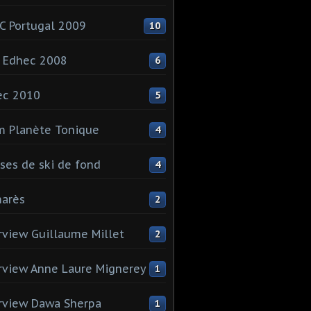
 Portugal 2009
10
 Edhec 2008
6
ec 2010
5
 Planète Tonique
4
ses de ski de fond
4
arès
2
rview Guillaume Millet
2
rview Anne Laure Mignerey
1
rview Dawa Sherpa
1