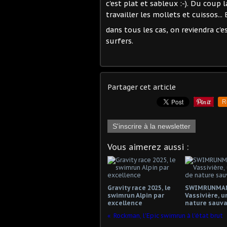
c'est plat et sableux :-). Du coup 
travailler les mollets et cuissos... 
dans tous les cas, on reviendra c'
surfers.
Partager cet article
R
S'inscrire à la newsletter
Vous aimerez aussi :
Gravity race 2025, le
SWIMRUNMAN
swimrun Alpin par
Vassivière, u
excellence
nature sauva
Rockman, l'Epic swimrun à l'état brut