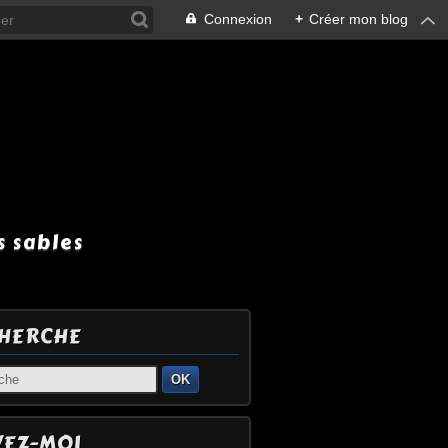
Connexion
+
Créer mon blog
 sables
HERCHE
OK
VEZ-MOI