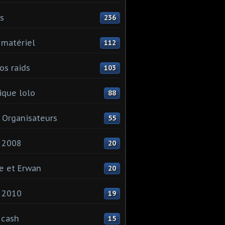
ls
236
 matériel
112
os raids
103
que lolo
88
 Organisateurs
55
 2008
20
e et Erwan
20
 2010
19
 cash
15