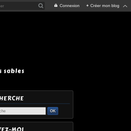
Connexion
+
Créer mon blog
 sables
HERCHE
OK
VEZ-MOI