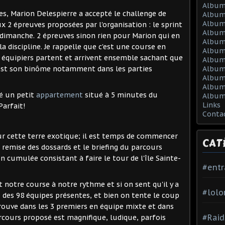
Album
es, Marion Delespierre a accepté le challenge de
Album
Album
 2 épreuves proposées par l'organisation : le sprint
Album
 dimanche. 2 épreuves sinon rien pour Marion qui en
Album
a discipline. Je rappelle que c'est une course en
Album
x équipiers partent et arrivent ensemble sachant que
Album 
c'est son binôme notamment dans les parties
Album 
Album
Album
é un petit
appartement
situé à 5 minutes du
Album
Links
Parfait!
Conta
r cette terre exotique; il est temps de commencer
CAT
remise des dossards et le briefing du parcours
 cumulée consistant à faire le tour de l'île Sainte-
#ent
t notre course à notre rythme et si on sent qu'il y a
#lolo
des 98 équipes présentes, et bien on tente le coup
trouve dans les 3 premiers en équipe mixte et dans
#Raid
rcours proposé est magnifique, ludique, parfois