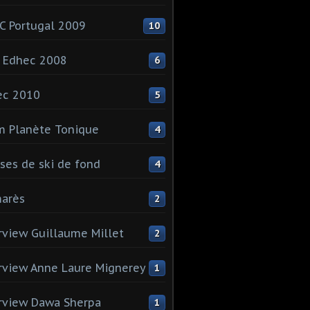
 Portugal 2009
10
 Edhec 2008
6
ec 2010
5
 Planète Tonique
4
ses de ski de fond
4
arès
2
rview Guillaume Millet
2
rview Anne Laure Mignerey
1
rview Dawa Sherpa
1