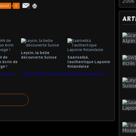
2006
epost
0
ART
Leysin, la belle
 de
découverte Suisse
Saariselkä,
n écrin de
l’authentique Laponie
ge !
finlandaise
Dodo Trail 2018, Ile Maurice, de l'enfer au Paradis
ÖtillÖ 2018, la belle histoire Franco-Mauricienne