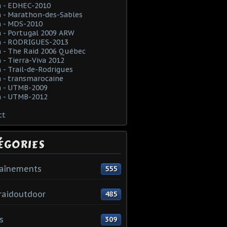
 - EDHEC-2010
 - Marathon-des-Sables
 - MDS-2010
 - Portugal 2009 ARW
 - RODRIGUES-2013
 - The Raid 2006 Québec
- Tierra-Viva 2012
- Trail-de-Rodrigues
 - transmarocaine
 - UTMB-2009
 - UTMB-2012
ct
ÉGORIES
raînements
555
raidoutdoor
485
s
309