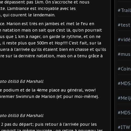
ne dépassent pas 1km. On s'accroche et nous
e. L'ambiance est incroyable avec les
#Trai
 qui courent le lendemain.
nce. Marion est très en jambes et met le feu en
#test
n natation mais on sait que c'est là, qu'on pourrait
plus que 1 km à nager, on garde le rythme, et on ne
#vidé
 il reste plus que 500m et Hop!!!! C'est fait, sur la
ra à l'arrivée qu'ils étaient bien en chasse et qu'ils
#musi
e sur la dernière natation, mais on a tenu grâce à
#Coin
oto ötillö Ed Marshall
#MDS
ce podium et de la 4ème place au général, wow!
 premier Swimrun de Marion (et pour moi-même).
#Meij
#MDS
oto ötillö Ed Marshall
2 pas du départ; puis retour à l'arrivée pour les
#ITW
 revivait la même journée : on retire à nouveau les