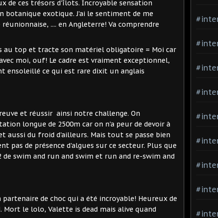
x de ces trésors d'îlots. Incroyable sensation
n botanique exotique. J'ai le sentiment de me
#inte
 réunionnaise, .... en Angleterre! Va comprendre
#inte
s au top et tracte son matériel obligatoire = Moi car
 avec moi, ouf! Le cadre est vraiment exceptionnel,
#inte
ensoleillé ce qui est rare dixit un anglais
#inte
preuve et réussir ainsi notre challenge. On
#inte
tation longue de 2500m car on n'a peur de devoir à
t aussi du froid d'ailleurs. Mais tout se passe bien
#inte
ent pas de présence d'algues sur ce secteur. Plus que
h22 de swim and run and swim et run and re-swim and
#inte
#inte
 partenaire de choc qui a été incroyable! Heureux de
 Mort le lolo, Valette is dead mais alive quand
#inte