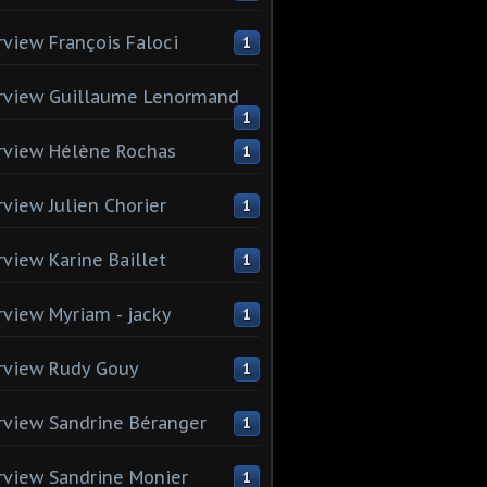
rview François Faloci
1
rview Guillaume Lenormand
1
rview Hélène Rochas
1
rview Julien Chorier
1
rview Karine Baillet
1
rview Myriam - jacky
1
rview Rudy Gouy
1
rview Sandrine Béranger
1
rview Sandrine Monier
1