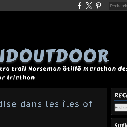
AIDOUTDOOR
tra trail Norseman ötillö marathon des
r triathon
REC
ise dans les îles of
SUI