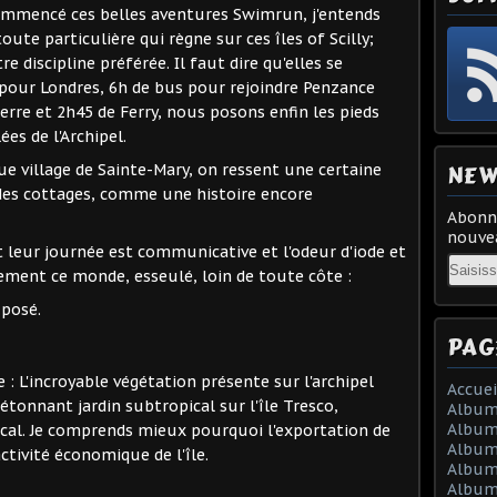
 commencé ces belles aventures Swimrun, j'entends
oute particulière qui règne sur ces îles of Scilly;
e discipline préférée. Il faut dire qu'elles se
l pour Londres, 6h de bus pour rejoindre Penzance
terre et 2h45 de Ferry, nous posons enfin les pieds
ées de l'Archipel.
NEW
ue village de Sainte-Mary, on ressent une certaine
s des cottages, comme une histoire encore
Abonne
nouvea
t leur journée est communicative et l'odeur d'iode et
Email
vement ce monde, esseulé, loin de toute côte :
 posé.
PAG
 : L'incroyable végétation présente sur l'archipel
Accuei
tonnant jardin subtropical sur l'île Tresco,
Album
Album
cal. Je comprends mieux pourquoi l'exportation de
Album 
ctivité économique de l'île.
Album 
Album