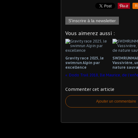
R
S'inscrire à la newsletter
Vous aimerez aussi :
Gravity race 2025, le
SWIMRUNMAN
swimrun Alpin par
Vassivière, u
excellence
nature sauva
Commenter cet article
Ajouter un commentaire