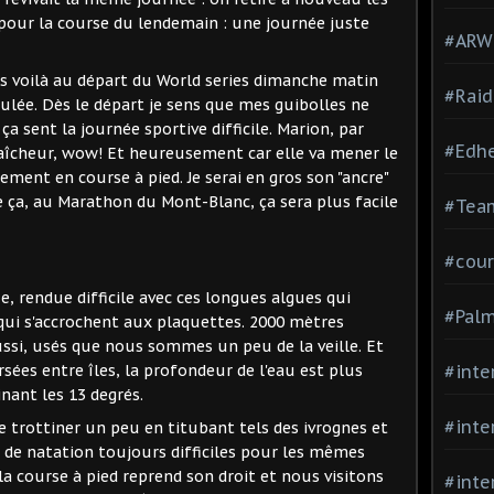
 pour la course du lendemain : une journée juste
#ARWC
s voilà au départ du World series dimanche matin
#Raid
ée. Dès le départ je sens que mes guibolles ne
a sent la journée sportive difficile. Marion, par
#Edh
aîcheur, wow! Et heureusement car elle va mener le
ement en course à pied. Je serai en gros son "ancre"
 ça, au Marathon du Mont-Blanc, ça sera plus facile
#Team
#cour
, rendue difficile avec ces longues algues qui
#Palm
qui s'accrochent aux plaquettes. 2000 mètres
ussi, usés que nous sommes un peu de la veille. Et
rsées entre îles, la profondeur de l'eau est plus
#inte
nant les 13 degrés.
#inte
e trottiner un peu en titubant tels des ivrognes et
m de natation toujours difficiles pour les mêmes
la course à pied reprend son droit et nous visitons
#inte