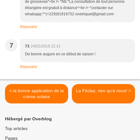
de grossesse*<br /> *Nb:*La consultation de tout personne
étrangère est gratuit à distance*<br /> *contacter sur
whatsapp:**(+229)91919752 onelriquet@gmail.com
Répondre
7
73
24/02/2018 22:31
De bonne augure en ce début de saison !
Répondre
< la bonne application de la
La Féclaz, rien qu'à nous! >
crème solaire
Hébergé par Overblog
Top articles
Pages