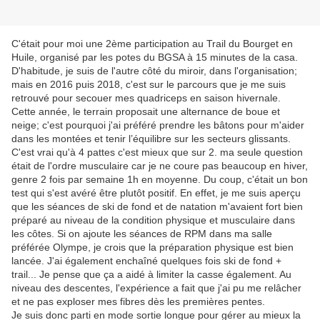
C'était pour moi une 2ème participation au Trail du Bourget en
Huile, organisé par les potes du BGSA à 15 minutes de la casa.
D'habitude, je suis de l'autre côté du miroir, dans l'organisation;
mais en 2016 puis 2018, c'est sur le parcours que je me suis
retrouvé pour secouer mes quadriceps en saison hivernale.
Cette année, le terrain proposait une alternance de boue et
neige; c'est pourquoi j'ai préféré prendre les bâtons pour m'aider
dans les montées et tenir l’équilibre sur les secteurs glissants.
C'est vrai qu'à 4 pattes c'est mieux que sur 2. ma seule question
était de l'ordre musculaire car je ne coure pas beaucoup en hiver,
genre 2 fois par semaine 1h en moyenne. Du coup, c'était un bon
test qui s'est avéré être plutôt positif. En effet, je me suis aperçu
que les séances de ski de fond et de natation m'avaient fort bien
préparé au niveau de la condition physique et musculaire dans
les côtes. Si on ajoute les séances de RPM dans ma salle
préférée Olympe, je crois que la préparation physique est bien
lancée. J'ai également enchaîné quelques fois ski de fond +
trail... Je pense que ça a aidé à limiter la casse également. Au
niveau des descentes, l'expérience a fait que j'ai pu me relâcher
et ne pas exploser mes fibres dès les premières pentes.
Je suis donc parti en mode sortie longue pour gérer au mieux la