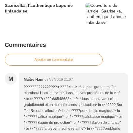
Saariselkä, l’authentique Laponie
finlandaise
Commentaires
Ajouter un commentaire
M
Maître Ham
03/07/2019 21:07
????????????????✈????<br /> **La plus grande maître
marabout Ham intervenir dans tout vos problèmes de la vie*
<br /> ????(+229)66548683<br /> * tous mes travaux c'est
gratuitement et on me paie après satisfaction<br /> *???? Sur
ToutRetour d'affection*<br /> *????portefeuille magique*<br
/> *????valise magique*<br /> *????calebasse magique*<br
/> *????Bague de protection*<br /> *????Savon de chance*
<br /> *????fait revenir son être aimé*<br /> *????probleme