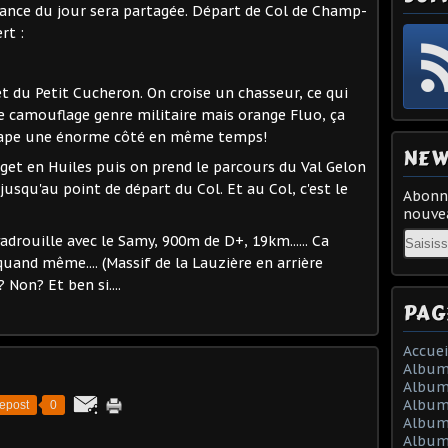
ance du jour sera partagée. Départ de Col de Champ-
rt :
t du Petit Cucheron. On croise un chasseur, ce qui
de camouflage genre militaire mais orange Fluo, ça
e tape une énorme côté en même temps!
NEW
get en Huiles puis on prend le parcours du Val Gelon
 jusqu'au point de départ du Col. Et au Col, c'est le
Abonne
nouvea
Email
adrouille avec le Samy, 900m de D+, 19km...... Ca
quand même.... (Massif de la Lauzière en arrière
? Non? Et ben si....
PAG
Accuei
Album
Album
Album 
epost
0
Album 
Album