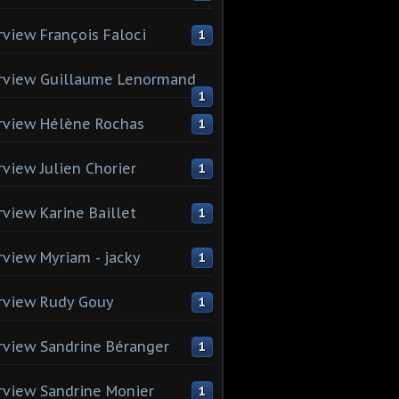
rview François Faloci
1
rview Guillaume Lenormand
1
rview Hélène Rochas
1
rview Julien Chorier
1
rview Karine Baillet
1
rview Myriam - jacky
1
rview Rudy Gouy
1
rview Sandrine Béranger
1
rview Sandrine Monier
1