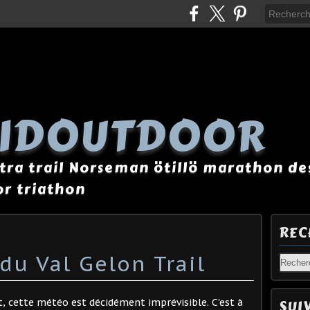
AIDOUTDOOR
tra trail Norseman ötillö marathon des
r triathon
REC
 du Val Gelon Trail
, cette météo est décidément imprévisible. C'est à
SUI