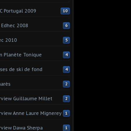
 Portugal 2009
10
 Edhec 2008
6
ec 2010
5
 Planète Tonique
4
ses de ski de fond
4
arès
2
rview Guillaume Millet
2
rview Anne Laure Mignerey
1
rview Dawa Sherpa
1