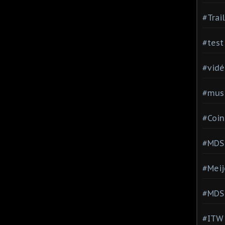
#Trai
#test
#vidé
#musi
#Coin
#MDS
#Meij
#MDS
#ITW