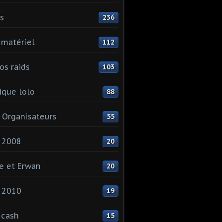
ls
236
 matériel
112
os raids
103
que lolo
88
 Organisateurs
55
 2008
20
e et Erwan
20
 2010
19
 cash
15