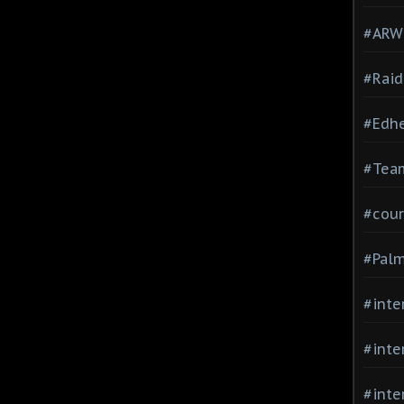
#ARWC
#Raid
#Edh
#Team
#cour
#Palm
#inte
#inte
#inte