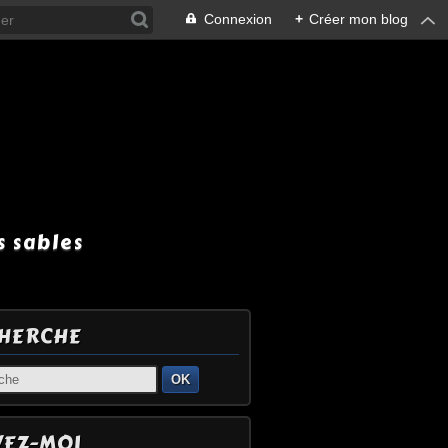
Connexion
+
Créer mon blog
 sables
HERCHE
OK
VEZ-MOI