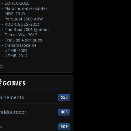
 - EDHEC-2010
 - Marathon-des-Sables
 - MDS-2010
 - Portugal 2009 ARW
 - RODRIGUES-2013
 - The Raid 2006 Québec
- Tierra-Viva 2012
- Trail-de-Rodrigues
 - transmarocaine
 - UTMB-2009
 - UTMB-2012
ct
ÉGORIES
raînements
555
raidoutdoor
485
s
309