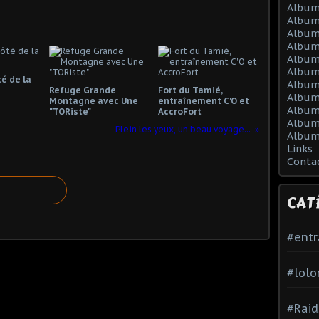
Album
Album
Album
Album
Album
Album
té de la
Album 
Refuge Grande
Fort du Tamié,
Album 
Montagne avec Une
entraînement C'O et
Album
"TORiste"
AccroFort
Album
Plein les yeux, un beau voyage...
Album
Links
Conta
CAT
#ent
#lolo
#Raid