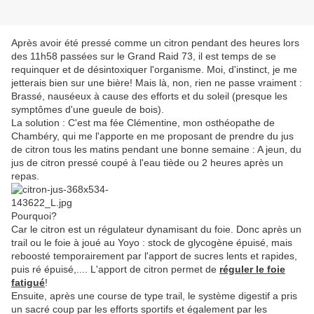
Après avoir été pressé comme un citron pendant des heures lors
des 11h58 passées sur le Grand Raid 73, il est temps de se
requinquer et de désintoxiquer l'organisme. Moi, d'instinct, je me
jetterais bien sur une bière! Mais là, non, rien ne passe vraiment :
Brassé, nauséeux à cause des efforts et du soleil (presque les
symptômes d'une gueule de bois).
La solution : C'est ma fée Clémentine, mon osthéopathe de
Chambéry, qui me l'apporte en me proposant de prendre du jus
de citron tous les matins pendant une bonne semaine : A jeun, du
jus de citron pressé coupé à l'eau tiède ou 2 heures après un
repas.
Pourquoi?
Car le citron est un régulateur dynamisant du foie. Donc après un
trail ou le foie à joué au Yoyo : stock de glycogène épuisé, mais
reboosté temporairement par l'apport de sucres lents et rapides,
puis ré épuisé,.... L'apport de citron permet de
réguler le foie
fatigué
!
Ensuite, après une course de type trail, le système digestif a pris
un sacré coup par les efforts sportifs et également par les